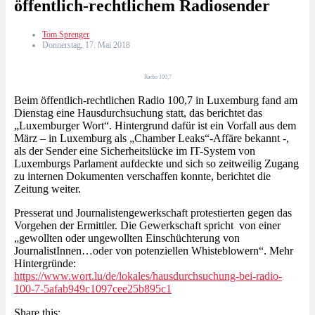
öffentlich-rechtlichem Radiosender
Tom Sprenger
Donnerstag, 17. Mai 2018
Radio 100,7
Beim öffentlich-rechtlichen Radio 100,7 in Luxemburg fand am
Dienstag eine Hausdurchsuchung statt, das berichtet das
„Luxemburger Wort“. Hintergrund dafür ist ein Vorfall aus dem
März – in Luxemburg als „Chamber Leaks“-Affäre bekannt -,
als der Sender eine Sicherheitslücke im IT-System von
Luxemburgs Parlament aufdeckte und sich so zeitweilig Zugang
zu internen Dokumenten verschaffen konnte, berichtet die
Zeitung weiter.
Presserat und Journalistengewerkschaft protestierten gegen das
Vorgehen der Ermittler. Die Gewerkschaft spricht von einer
„gewollten oder ungewollten Einschüchterung von
JournalistInnen…oder von potenziellen Whisteblowern“. Mehr
Hintergründe:
https://www.wort.lu/de/lokales/hausdurchsuchung-bei-radio-
100-7-5afab949c1097cee25b895c1
Share this: