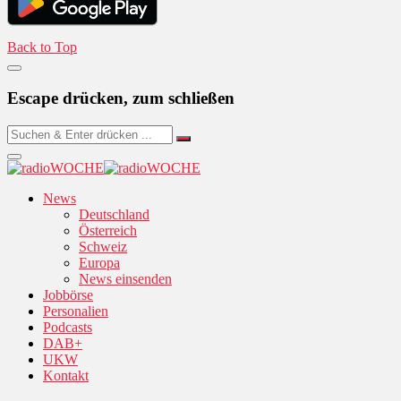
Back to Top
Escape drücken, zum schließen
News
Deutschland
Österreich
Schweiz
Europa
News einsenden
Jobbörse
Personalien
Podcasts
DAB+
UKW
Kontakt