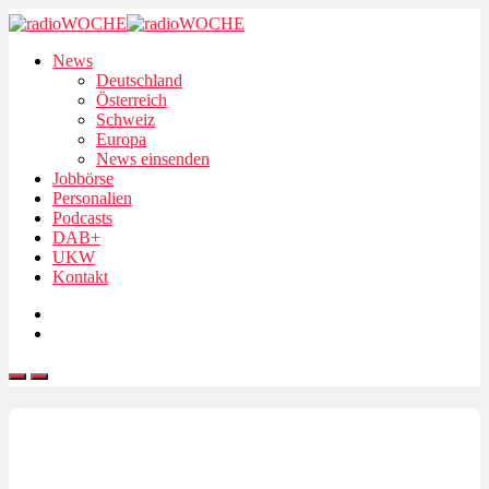
News
Deutschland
Österreich
Schweiz
Europa
News einsenden
Jobbörse
Personalien
Podcasts
DAB+
UKW
Kontakt