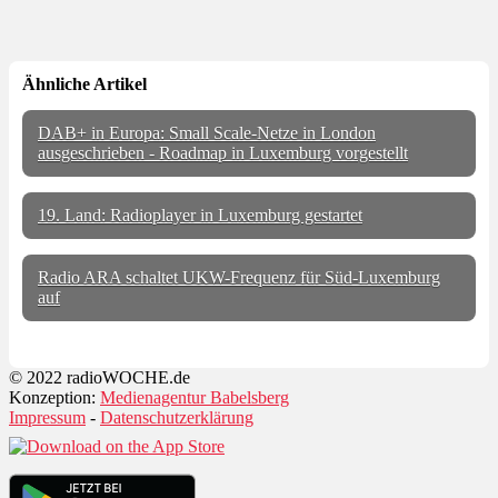
Ähnliche Artikel
DAB+ in Europa: Small Scale-Netze in London
ausgeschrieben - Roadmap in Luxemburg vorgestellt
19. Land: Radioplayer in Luxemburg gestartet
Radio ARA schaltet UKW-Frequenz für Süd-Luxemburg
auf
© 2022 radioWOCHE.de
Konzeption:
Medienagentur Babelsberg
Impressum
-
Datenschutzerklärung