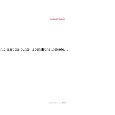
Radio Super 80´s
hit, lässt die bunte, lebensfrohe Dekade…
Eurodance X-Press