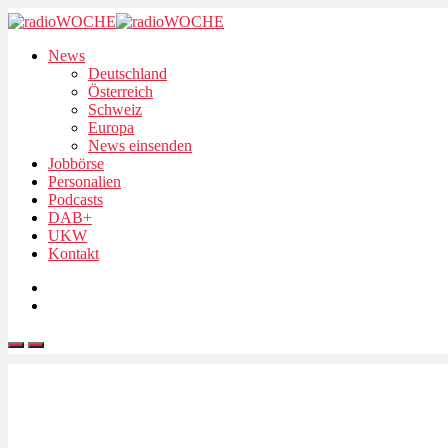
News
Deutschland
Österreich
Schweiz
Europa
News einsenden
Jobbörse
Personalien
Podcasts
DAB+
UKW
Kontakt