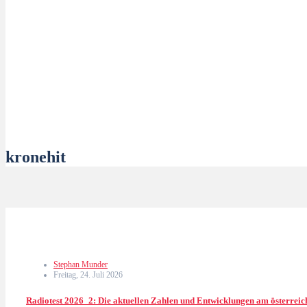
kronehit
Stephan Munder
Freitag, 24. Juli 2026
Radiotest 2026_2: Die aktuellen Zahlen und Entwicklungen am österrei