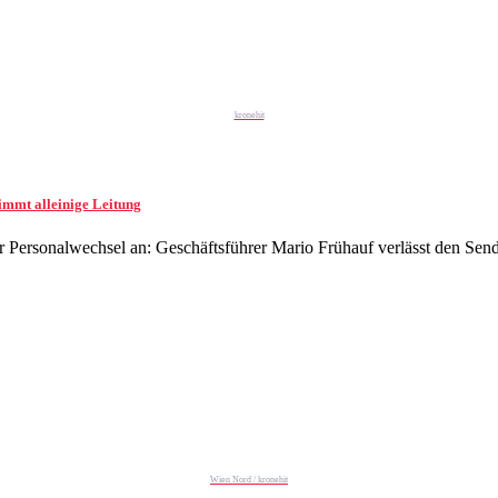
kronehit
immt alleinige Leitung
der Personalwechsel an: Geschäftsführer Mario Frühauf verlässt den Se
Wien Nord / kronehit