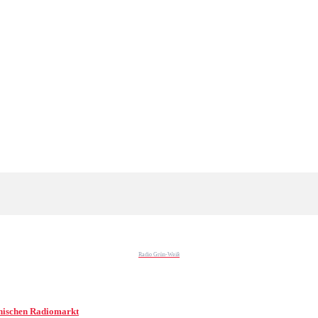
Radio Grün-Weiß
chischen Radiomarkt