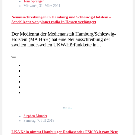
Tom Sprenger
Mittwoch, 31. März 2021
Neuausschreibungen in Hamburg und Schleswig-Holstein –
Sendelizenz von planet radio in Hessen verlängert
Der Medienrat der Medienanstalt Hamburg/Schleswig-
Holstein (MA HSH) hat eine Neuausschreibung der
zweiten landesweiten UKW-Hörfunkkette in…
FSK 93.0
Stephan Munder
Samstag, 7. Juli 2018
LKA Köln nimmt Hamburger Radiosender FSK 93.0 vom Netz