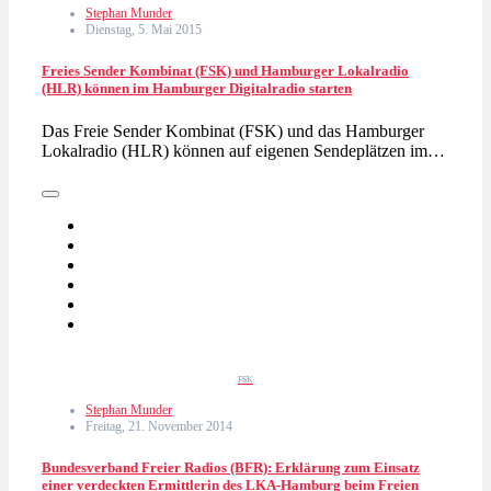
Stephan Munder
Dienstag, 5. Mai 2015
Freies Sender Kombinat (FSK) und Hamburger Lokalradio
(HLR) können im Hamburger Digitalradio starten
Das Freie Sender Kombinat (FSK) und das Hamburger
Lokalradio (HLR) können auf eigenen Sendeplätzen im…
FSK
Stephan Munder
Freitag, 21. November 2014
Bundesverband Freier Radios (BFR): Erklärung zum Einsatz
einer verdeckten Ermittlerin des LKA-Hamburg beim Freien