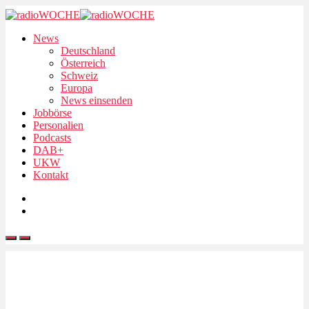
News
Deutschland
Österreich
Schweiz
Europa
News einsenden
Jobbörse
Personalien
Podcasts
DAB+
UKW
Kontakt