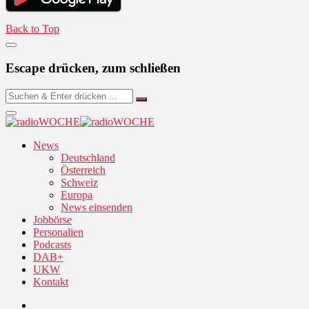
Back to Top
Escape drücken, zum schließen
News
Deutschland
Österreich
Schweiz
Europa
News einsenden
Jobbörse
Personalien
Podcasts
DAB+
UKW
Kontakt