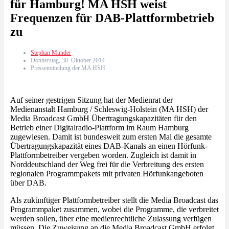
für Hamburg! MA HSH weist
Frequenzen für DAB-Plattformbetrieb
zu
Stephan Munder
Donnerstag, 30. Oktober 2014
Pressemitteilung der MA HSH
Auf seiner gestrigen Sitzung hat der Medienrat der
Medienanstalt Hamburg / Schleswig-Holstein (MA HSH) der
Media Broadcast GmbH Übertragungskapazitäten für den
Betrieb einer Digitalradio-Plattform im Raum Hamburg
zugewiesen. Damit ist bundesweit zum ersten Mal die gesamte
Übertragungskapazität eines DAB-Kanals an einen Hörfunk-
Plattformbetreiber vergeben worden. Zugleich ist damit in
Norddeutschland der Weg frei für die Verbreitung des ersten
regionalen Programmpakets mit privaten Hörfunkangeboten
über DAB.
Als zukünftiger Plattformbetreiber stellt die Media Broadcast das
Programmpaket zusammen, wobei die Programme, die verbreitet
werden sollen, über eine medienrechtliche Zulassung verfügen
müssen. Die Zuweisung an die Media Broadcast GmbH erfolgt