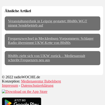
Ähnliche Artikel
Veranstaltungsfunk in Leipzig gestartet: 80s80s WGT
nimmt Sendebetrieb auf
Frequenzwechsel in Mecklenburg-Vorpommern: Schlager
Radio übernimmt UKW-Kette von 80s80s
80s80s zieht sich von UKW zurück – Medienanstalt
schreibt Frequenzen neu aus
© 2022 radioWOCHE.de
Konzeption:
Medienagentur Babelsberg
Impressum
-
Datenschutzerklärung