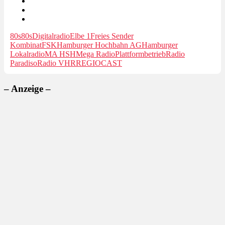
80s80s
Digitalradio
Elbe 1
Freies Sender
Kombinat
FSK
Hamburger Hochbahn AG
Hamburger
Lokalradio
MA HSH
Mega Radio
Plattformbetrieb
Radio
Paradiso
Radio VHR
REGIOCAST
– Anzeige –