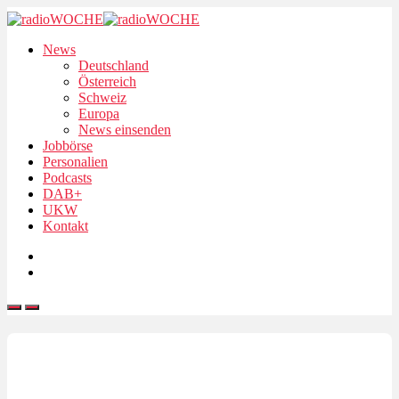
News
Deutschland
Österreich
Schweiz
Europa
News einsenden
Jobbörse
Personalien
Podcasts
DAB+
UKW
Kontakt