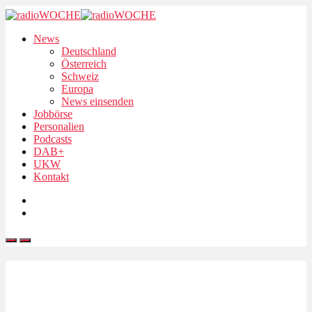
News
Deutschland
Österreich
Schweiz
Europa
News einsenden
Jobbörse
Personalien
Podcasts
DAB+
UKW
Kontakt