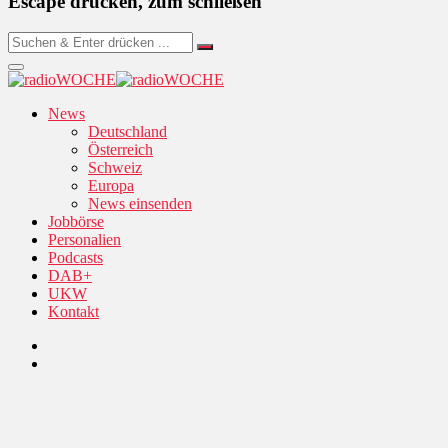
Escape drücken, zum schließen
News
Deutschland
Österreich
Schweiz
Europa
News einsenden
Jobbörse
Personalien
Podcasts
DAB+
UKW
Kontakt