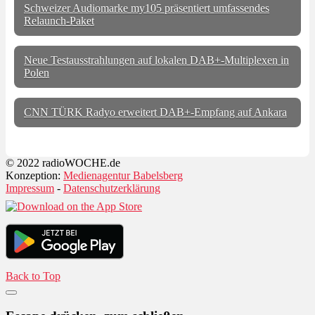
Schweizer Audiomarke my105 präsentiert umfassendes
Relaunch-Paket
Neue Testausstrahlungen auf lokalen DAB+-Multiplexen in
Polen
CNN TÜRK Radyo erweitert DAB+-Empfang auf Ankara
© 2022 radioWOCHE.de
Konzeption:
Medienagentur Babelsberg
Impressum
-
Datenschutzerklärung
Back to Top