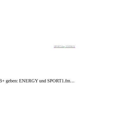
SPORT1fm, ENERGY
uf DAB+ geben: ENERGY und SPORT1.fm…