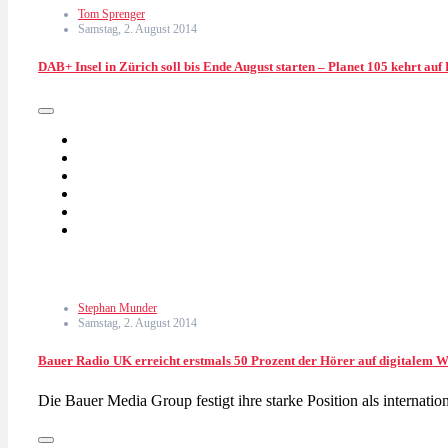
Tom Sprenger
Samstag, 2. August 2014
DAB+ Insel in Zürich soll bis Ende August starten – Planet 105 kehrt au
Stephan Munder
Samstag, 2. August 2014
Bauer Radio UK erreicht erstmals 50 Prozent der Hörer auf digitalem 
Die Bauer Media Group festigt ihre starke Position als internati