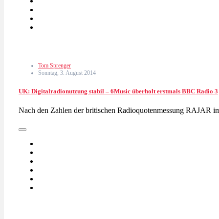
Tom Sprenger
Sonntag, 3. August 2014
UK: Digitalradionutzung stabil – 6Music überholt erstmals BBC Radio 3
Nach den Zahlen der britischen Radioquotenmessung RAJAR im