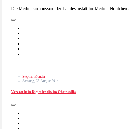
Die Medienkommission der Landesanstalt für Medien Nordrhei
Stephan Munder
Samstag, 23. August 2014
Vorerst kein Digitalradio im Oberwallis