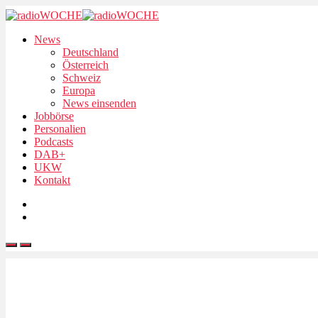
News
Deutschland
Österreich
Schweiz
Europa
News einsenden
Jobbörse
Personalien
Podcasts
DAB+
UKW
Kontakt