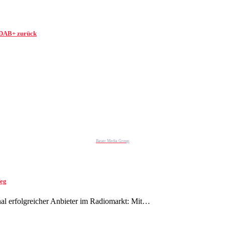
f DAB+ zurück
Bauer Media Group
Weg
onal erfolgreicher Anbieter im Radiomarkt: Mit…