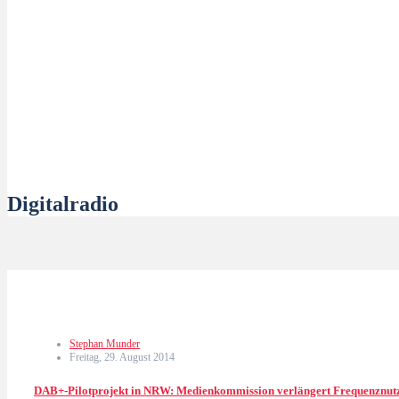
Digitalradio
Stephan Munder
Freitag, 29. August 2014
DAB+-Pilotprojekt in NRW: Medienkommission verlängert Frequenznu