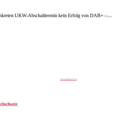
nkreten UKW-Abschalttermin kein Erfolg von DAB+ –…
SwissMediaCast
schschweiz