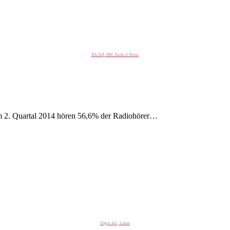
RAJAR, BBC Radio 6 Music
 2. Quartal 2014 hören 56,6% der Radiohörer…
Digris AG; Limus