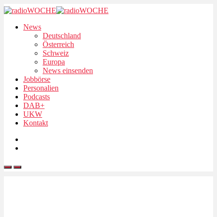
News
Deutschland
Österreich
Schweiz
Europa
News einsenden
Jobbörse
Personalien
Podcasts
DAB+
UKW
Kontakt