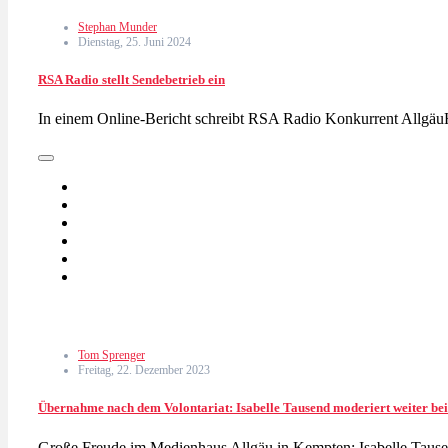
Stephan Munder
Dienstag, 25. Juni 2024
RSA Radio stellt Sendebetrieb ein
In einem Online-Bericht schreibt RSA Radio Konkurrent Allgä
Tom Sprenger
Freitag, 22. Dezember 2023
Übernahme nach dem Volontariat: Isabelle Tausend moderiert weiter be
Große Freude im Medienhaus Allgäu in Kempten: Isabelle Tause