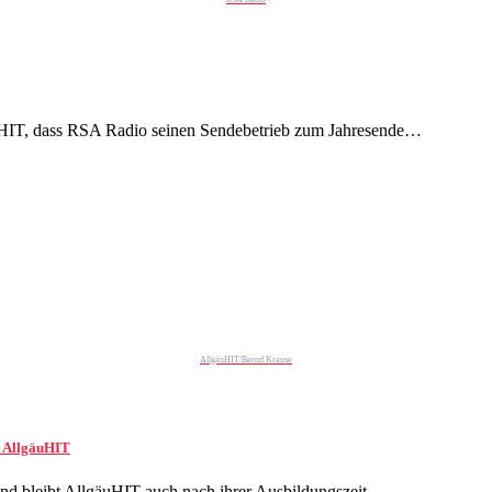
uHIT, dass RSA Radio seinen Sendebetrieb zum Jahresende…
AllgäuHIT/Bernd Krause
i AllgäuHIT
nd bleibt AllgäuHIT auch nach ihrer Ausbildungszeit…