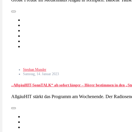
Stephan Munder
Samstag, 14. Januar 2023
„AllgäuHIT-SonnTALK“ ab sofort länger – Hörer bestimmen in den „Stre
AllgäuHIT stärkt das Programm am Wochenende. Der Radiosende