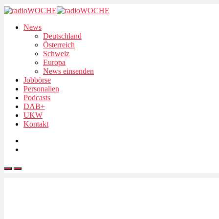
News
Deutschland
Österreich
Schweiz
Europa
News einsenden
Jobbörse
Personalien
Podcasts
DAB+
UKW
Kontakt