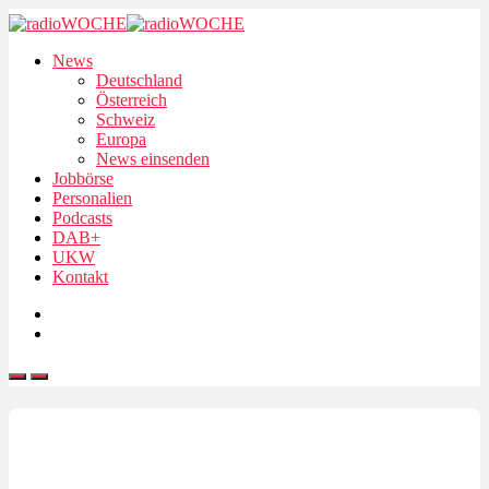
News
Deutschland
Österreich
Schweiz
Europa
News einsenden
Jobbörse
Personalien
Podcasts
DAB+
UKW
Kontakt