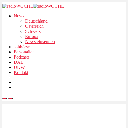
News
Deutschland
Österreich
Schweiz
Europa
News einsenden
Jobbörse
Personalien
Podcasts
DAB+
UKW
Kontakt