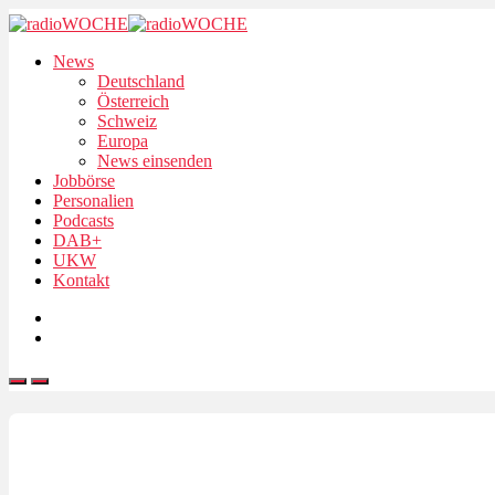
News
Deutschland
Österreich
Schweiz
Europa
News einsenden
Jobbörse
Personalien
Podcasts
DAB+
UKW
Kontakt