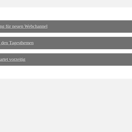
ng für neuen Webchannel
 den Tagesthemen
tet vorzeitig