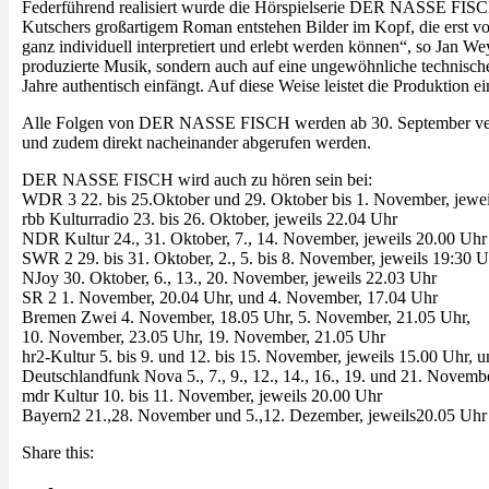
Federführend realisiert wurde die Hörspielserie DER NASSE FISC
Kutschers großartigem Roman entstehen Bilder im Kopf, die ers
ganz individuell interpretiert und erlebt werden können“, so Jan 
produzierte Musik, sondern auch auf eine ungewöhnliche technisch
Jahre authentisch einfängt. Auf diese Weise leistet die Produktion
Alle Folgen von DER NASSE FISCH werden ab 30. September veröf
und zudem direkt nacheinander abgerufen werden.
DER NASSE FISCH wird auch zu hören sein bei:
WDR 3 22. bis 25.Oktober und 29. Oktober bis 1. November, jewei
rbb Kulturradio 23. bis 26. Oktober, jeweils 22.04 Uhr
NDR Kultur 24., 31. Oktober, 7., 14. November, jeweils 20.00 Uhr
SWR 2 29. bis 31. Oktober, 2., 5. bis 8. November, jeweils 19:30 
NJoy 30. Oktober, 6., 13., 20. November, jeweils 22.03 Uhr
SR 2 1. November, 20.04 Uhr, und 4. November, 17.04 Uhr
Bremen Zwei 4. November, 18.05 Uhr, 5. November, 21.05 Uhr,
10. November, 23.05 Uhr, 19. November, 21.05 Uhr
hr2-Kultur 5. bis 9. und 12. bis 15. November, jeweils 15.00 Uhr, 
Deutschlandfunk Nova 5., 7., 9., 12., 14., 16., 19. und 21. Novemb
mdr Kultur 10. bis 11. November, jeweils 20.00 Uhr
Bayern2 21.,28. November und 5.,12. Dezember, jeweils20.05 Uhr
Share this: