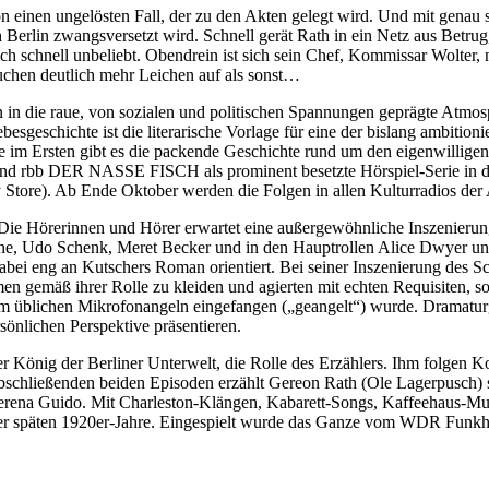
rgon einen ungelösten Fall, der zu den Akten gelegt wird. Und mit g
erlin zwangsversetzt wird. Schnell gerät Rath in ein Netz aus Betrug
ch schnell unbeliebt. Obendrein ist sich sein Chef, Kommissar Wolter, n
tauchen deutlich mehr Leichen auf als sonst…
n die raue, von sozialen und politischen Spannungen geprägte Atmos
esgeschichte ist die literarische Vorlage für eine der bislang ambitioni
re im Ersten gibt es die packende Geschichte rund um den eigenwilli
und rbb DER NASSE FISCH als prominent besetzte Hörspiel-Serie in
Store). Ab Ende Oktober werden die Folgen in allen Kulturradios der
h Die Hörerinnen und Hörer erwartet eine außergewöhnliche Inszenieru
ne, Udo Schenk, Meret Becker und in den Hauptrollen Alice Dwyer u
bei eng an Kutschers Roman orientiert. Bei seiner Inszenierung des Scr
n gemäß ihrer Rolle zu kleiden und agierten mit echten Requisiten, so
ilm üblichen Mikrofonangeln eingefangen („geangelt“) wurde. Dramatur
rsönlichen Perspektive präsentieren.
 König der Berliner Unterwelt, die Rolle des Erzählers. Ihm folgen K
bschließenden beiden Episoden erzählt Gereon Rath (Ole Lagerpusch) s
rena Guido. Mit Charleston-Klängen, Kabarett-Songs, Kaffeehaus-Musik
der späten 1920er-Jahre. Eingespielt wurde das Ganze vom WDR Funkhau