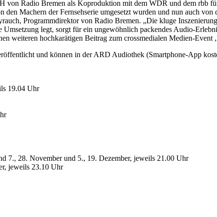
H von Radio Bremen als Koproduktion mit dem WDR und dem rbb für 
t von den Machern der Fernsehserie umgesetzt wurden und nun auch 
Weyrauch, Programmdirektor von Radio Bremen. „Die kluge Inszenierung,
e Umsetzung legt, sorgt für ein ungewöhnlich packendes Audio-Erlebni
 einen weiteren hochkarätigen Beitrag zum crossmedialen Medien-Event 
fentlicht und können in der ARD Audiothek (Smartphone-App kosten
ls 19.04 Uhr
Uhr
und 7., 28. November und 5., 19. Dezember, jeweils 21.00 Uhr
er, jeweils 23.10 Uhr