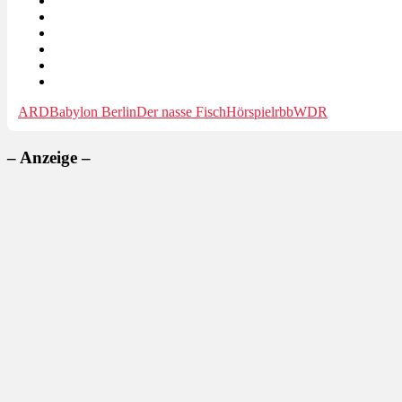
ARD
Babylon Berlin
Der nasse Fisch
Hörspiel
rbb
WDR
– Anzeige –