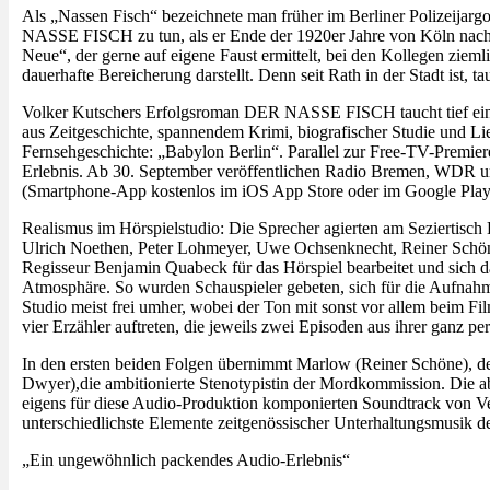
Als „Nassen Fisch“ bezeichnete man früher im Berliner Polizeija
NASSE FISCH zu tun, als er Ende der 1920er Jahre von Köln nach B
Neue“, der gerne auf eigene Faust ermittelt, bei den Kollegen ziemli
dauerhafte Bereicherung darstellt. Denn seit Rath in der Stadt ist, 
Volker Kutschers Erfolgsroman DER NASSE FISCH taucht tief ein i
aus Zeitgeschichte, spannendem Krimi, biografischer Studie und Lieb
Fernsehgeschichte: „Babylon Berlin“. Parallel zur Free-TV-Premie
Erlebnis. Ab 30. September veröffentlichen Radio Bremen, WDR 
(Smartphone-App kostenlos im iOS App Store oder im Google Play 
Realismus im Hörspielstudio: Die Sprecher agierten am Seziertisc
Ulrich Noethen, Peter Lohmeyer, Uwe Ochsenknecht, Reiner Schö
Regisseur Benjamin Quabeck für das Hörspiel bearbeitet und sich da
Atmosphäre. So wurden Schauspieler gebeten, sich für die Aufnahme
Studio meist frei umher, wobei der Ton mit sonst vor allem beim F
vier Erzähler auftreten, die jeweils zwei Episoden aus ihrer ganz pe
In den ersten beiden Folgen übernimmt Marlow (Reiner Schöne), der
Dwyer),die ambitionierte Stenotypistin der Mordkommission. Die a
eigens für diese Audio-Produktion komponierten Soundtrack von Ve
unterschiedlichste Elemente zeitgenössischer Unterhaltungsmusik 
„Ein ungewöhnlich packendes Audio-Erlebnis“