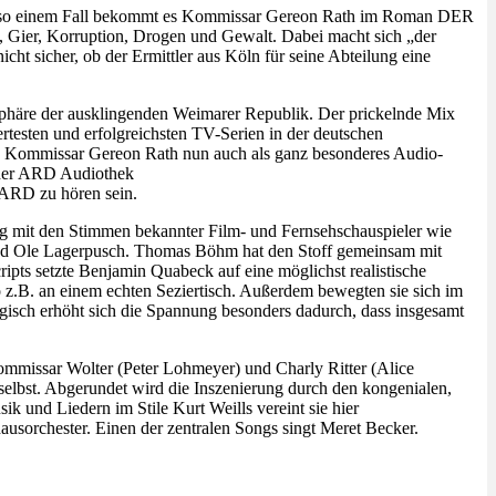
enau so einem Fall bekommt es Kommissar Gereon Rath im Roman DER
, Gier, Korruption, Drogen und Gewalt. Dabei macht sich „der
icht sicher, ob der Ermittler aus Köln für seine Abteilung eine
phäre der ausklingenden Weimarer Republik. Der prickelnde Mix
ertesten und erfolgreichsten TV-Serien in der deutschen
gen Kommissar Gereon Rath nun auch als ganz besonderes Audio-
 der ARD Audiothek
 ARD zu hören sein.
ng mit den Stimmen bekannter Film- und Fernsehschauspieler wie
nd Ole Lagerpusch. Thomas Böhm hat den Stoff gemeinsam mit
ipts setzte Benjamin Quabeck auf eine möglichst realistische
 z.B. an einem echten Seziertisch. Außerdem bewegten sie sich im
gisch erhöht sich die Spannung besonders dadurch, dass insgesamt
ommissar Wolter (Peter Lohmeyer) und Charly Ritter (Alice
elbst. Abgerundet wird die Inszenierung durch den kongenialen,
 und Liedern im Stile Kurt Weills vereint sie hier
sorchester. Einen der zentralen Songs singt Meret Becker.