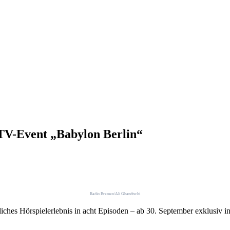
TV-Event „Babylon Berlin“
Radio Bremen/Ali Ghandtschi
ches Hörspielerlebnis in acht Episoden – ab 30. September exklusiv