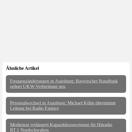
Ähnliche Artikel
Frequenzänderungen in Augsburg: Bayerischer Rundfunk
ordnet UKW-Verbreitung neu
Personalwechsel in Augsburg: Michael Kühn übernimmt
Leitung bei Radio Fantasy
Medienrat verlängert Kapazitätszuweisung für Hitradio
RT.1 Nordschwaben