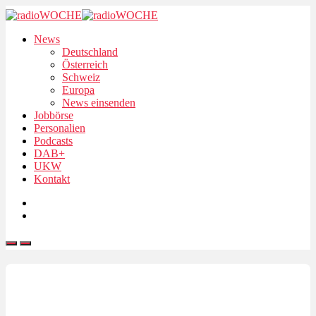
News
Deutschland
Österreich
Schweiz
Europa
News einsenden
Jobbörse
Personalien
Podcasts
DAB+
UKW
Kontakt