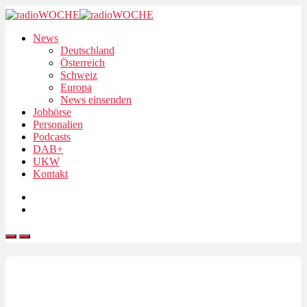
News
Deutschland
Österreich
Schweiz
Europa
News einsenden
Jobbörse
Personalien
Podcasts
DAB+
UKW
Kontakt