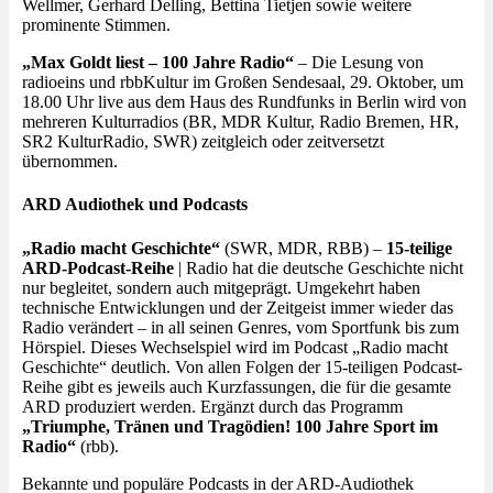
Wellmer, Gerhard Delling, Bettina Tietjen sowie weitere
prominente Stimmen.
„Max Goldt liest – 100 Jahre Radio“
– Die Lesung von
radioeins und rbbKultur im Großen Sendesaal, 29. Oktober, um
18.00 Uhr live aus dem Haus des Rundfunks in Berlin wird von
mehreren Kulturradios (BR, MDR Kultur, Radio Bremen, HR,
SR2 KulturRadio, SWR) zeitgleich oder zeitversetzt
übernommen.
ARD Audiothek und Podcasts
„Radio macht Geschichte“
(SWR, MDR, RBB) –
15-teilige
ARD-Podcast-Reihe
| Radio hat die deutsche Geschichte nicht
nur begleitet, sondern auch mitgeprägt. Umgekehrt haben
technische Entwicklungen und der Zeitgeist immer wieder das
Radio verändert – in all seinen Genres, vom Sportfunk bis zum
Hörspiel. Dieses Wechselspiel wird im Podcast „Radio macht
Geschichte“ deutlich. Von allen Folgen der 15-teiligen Podcast-
Reihe gibt es jeweils auch Kurzfassungen, die für die gesamte
ARD produziert werden. Ergänzt durch das Programm
„Triumphe, Tränen und Tragödien! 100 Jahre Sport im
Radio“
(rbb).
Bekannte und populäre Podcasts in der ARD-Audiothek