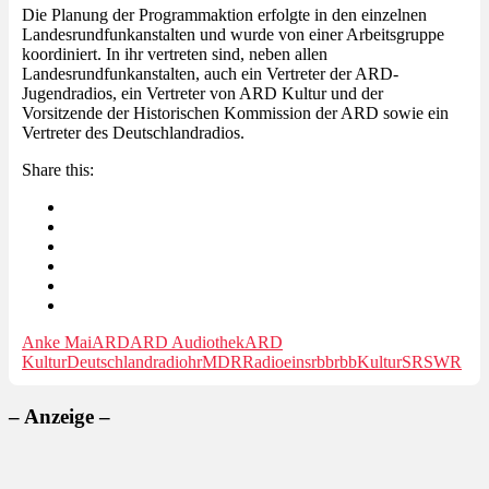
Die Planung der Programmaktion erfolgte in den einzelnen
Landesrundfunkanstalten und wurde von einer Arbeitsgruppe
koordiniert. In ihr vertreten sind, neben allen
Landesrundfunkanstalten, auch ein Vertreter der ARD-
Jugendradios, ein Vertreter von ARD Kultur und der
Vorsitzende der Historischen Kommission der ARD sowie ein
Vertreter des Deutschlandradios.
Share this:
Anke Mai
ARD
ARD Audiothek
ARD
Kultur
Deutschlandradio
hr
MDR
Radioeins
rbb
rbbKultur
SR
SWR
– Anzeige –