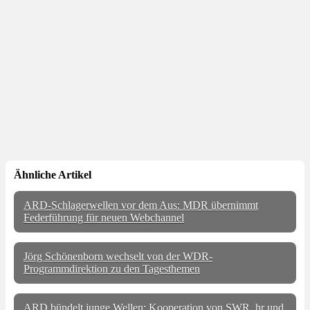
Ähnliche Artikel
ARD-Schlagerwellen vor dem Aus: MDR übernimmt
Federführung für neuen Webchannel
Jörg Schönenborn wechselt von der WDR-
Programmdirektion zu den Tagesthemen
ARD bündelt junge Wellen: Kooperation von SWR, hr und