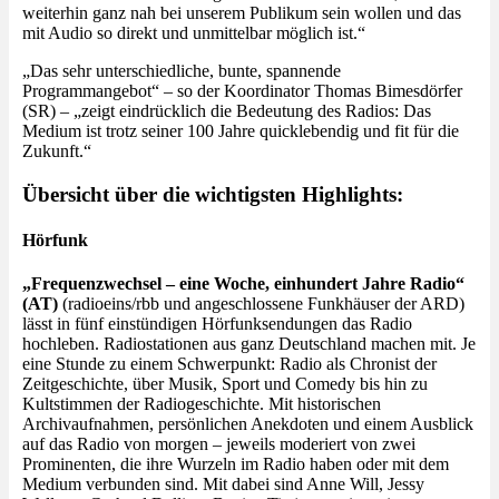
weiterhin ganz nah bei unserem Publikum sein wollen und das
mit Audio so direkt und unmittelbar möglich ist.“
„Das sehr unterschiedliche, bunte, spannende
Programmangebot“ – so der Koordinator Thomas Bimesdörfer
(SR) – „zeigt eindrücklich die Bedeutung des Radios: Das
Medium ist trotz seiner 100 Jahre quicklebendig und fit für die
Zukunft.“
Übersicht über die wichtigsten Highlights:
Hörfunk
„Frequenzwechsel – eine Woche, einhundert Jahre Radio“
(AT)
(radioeins/rbb und angeschlossene Funkhäuser der ARD)
lässt in fünf einstündigen Hörfunksendungen das Radio
hochleben. Radiostationen aus ganz Deutschland machen mit. Je
eine Stunde zu einem Schwerpunkt: Radio als Chronist der
Zeitgeschichte, über Musik, Sport und Comedy bis hin zu
Kultstimmen der Radiogeschichte. Mit historischen
Archivaufnahmen, persönlichen Anekdoten und einem Ausblick
auf das Radio von morgen – jeweils moderiert von zwei
Prominenten, die ihre Wurzeln im Radio haben oder mit dem
Medium verbunden sind. Mit dabei sind Anne Will, Jessy