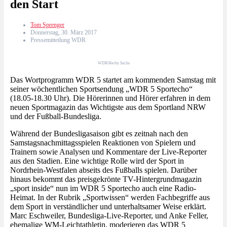
den Start
Tom Sprenger
Donnerstag, 30. März 2017
Pressemitteilung WDR
WDR/Herby Sachs
Das Wortprogramm WDR 5 startet am kommenden Samstag mit
seiner wöchentlichen Sportsendung „WDR 5 Sportecho“
(18.05-18.30 Uhr). Die Hörerinnen und Hörer erfahren in dem
neuen Sportmagazin das Wichtigste aus dem Sportland NRW
und der Fußball-Bundesliga.
Während der Bundesligasaison gibt es zeitnah nach den
Samstagsnachmittagsspielen Reaktionen von Spielern und
Trainern sowie Analysen und Kommentare der Live-Reporter
aus den Stadien. Eine wichtige Rolle wird der Sport in
Nordrhein-Westfalen abseits des Fußballs spielen. Darüber
hinaus bekommt das preisgekrönte TV-Hintergrundmagazin
„sport inside“ nun im WDR 5 Sportecho auch eine Radio-
Heimat. In der Rubrik „Sportwissen“ werden Fachbegriffe aus
dem Sport in verständlicher und unterhaltsamer Weise erklärt.
Marc Eschweiler, Bundesliga-Live-Reporter, und Anke Feller,
ehemalige WM-Leichtathletin, moderieren das WDR 5