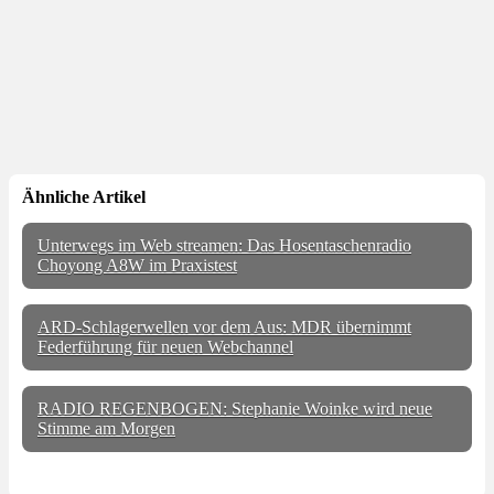
Ähnliche Artikel
Unterwegs im Web streamen: Das Hosentaschenradio
Choyong A8W im Praxistest
ARD-Schlagerwellen vor dem Aus: MDR übernimmt
Federführung für neuen Webchannel
RADIO REGENBOGEN: Stephanie Woinke wird neue
Stimme am Morgen