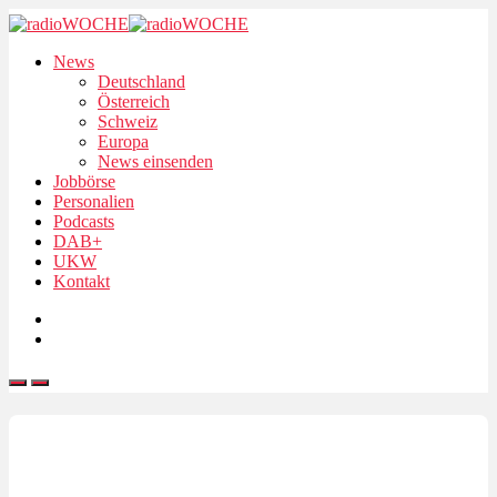
News
Deutschland
Österreich
Schweiz
Europa
News einsenden
Jobbörse
Personalien
Podcasts
DAB+
UKW
Kontakt