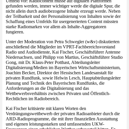
Umfeld vor: Radiocontent müsse auf digitalen Plattformen
gefunden werden, immer wichtiger werde die digitale Spur, die
nicht allein durch audiobezogene Inhalte erzeugt werde. Neben
der Teilbarkeit und der Personalisierung von Inhalten sowie der
Schaffung eines Umfelds für usergenerierten Content müssten
starke Radiomarken vor allem als Inhalte-Aggregatoren
fungieren.
Unter der Moderation von Petra Schwegler (w&v) diskutierten
anschließend die Mitglieder im VPRT-Fachbereichsvorstand
Radio und Audiodienste, Kai Fischer, Geschäftsführer Antenne
Niedersachsen, und Philipp von Martius, Geschäftsführer Studio
Gong, mit Dr. Klaus-Peter Potthast, Abteilungsleiter
Digitalisierung/Medien im Bayerischen Wirtschaftsministerium,
Joachim Becker, Direktor der Hessischen Landesanstalt für
privaten Rundfunk, sowie Helwin Lesch, Hauptabteilungsleiter
Planung und Technik des Bayerischen Rundfunks, die
Anforderungen an die Digitalisierung und das
Wettbewerbsverhältnis zwischen Privaten und Öffentlich-
Rechtlichen im Radiobereich.
Kai Fischer kritisierte mit klaren Worten den
Verdrängungswettbewerb der privaten Radioanbieter durch die
ARD-Radioprogramme, die mit ihrer finanziellen Ausstattung
und eigenen leistungsstarken und umfassenden UKW-