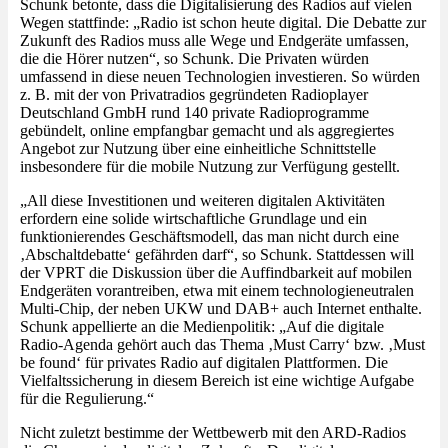
Schunk betonte, dass die Digitalisierung des Radios auf vielen
Wegen stattfinde: „Radio ist schon heute digital. Die Debatte zur
Zukunft des Radios muss alle Wege und Endgeräte umfassen,
die die Hörer nutzen“, so Schunk. Die Privaten würden
umfassend in diese neuen Technologien investieren. So würden
z. B. mit der von Privatradios gegründeten Radioplayer
Deutschland GmbH rund 140 private Radioprogramme
gebündelt, online empfangbar gemacht und als aggregiertes
Angebot zur Nutzung über eine einheitliche Schnittstelle
insbesondere für die mobile Nutzung zur Verfügung gestellt.
„All diese Investitionen und weiteren digitalen Aktivitäten
erfordern eine solide wirtschaftliche Grundlage und ein
funktionierendes Geschäftsmodell, das man nicht durch eine
‚Abschaltdebatte‘ gefährden darf“, so Schunk. Stattdessen will
der VPRT die Diskussion über die Auffindbarkeit auf mobilen
Endgeräten vorantreiben, etwa mit einem technologieneutralen
Multi-Chip, der neben UKW und DAB+ auch Internet enthalte.
Schunk appellierte an die Medienpolitik: „Auf die digitale
Radio-Agenda gehört auch das Thema ‚Must Carry‘ bzw. ‚Must
be found‘ für privates Radio auf digitalen Plattformen. Die
Vielfaltssicherung in diesem Bereich ist eine wichtige Aufgabe
für die Regulierung.“
Nicht zuletzt bestimme der Wettbewerb mit den ARD-Radios