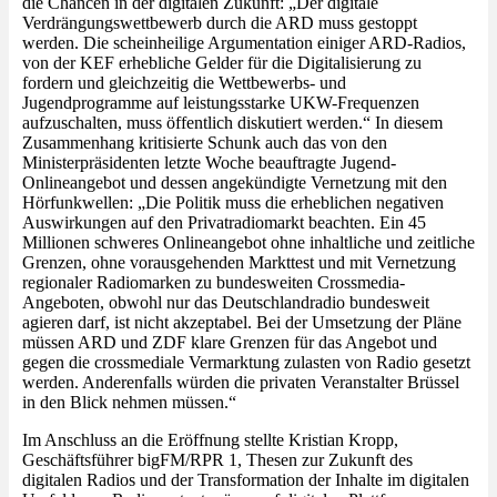
die Chancen in der digitalen Zukunft: „Der digitale
Verdrängungswettbewerb durch die ARD muss gestoppt
werden. Die scheinheilige Argumentation einiger ARD-Radios,
von der KEF erhebliche Gelder für die Digitalisierung zu
fordern und gleichzeitig die Wettbewerbs- und
Jugendprogramme auf leistungsstarke UKW-Frequenzen
aufzuschalten, muss öffentlich diskutiert werden.“ In diesem
Zusammenhang kritisierte Schunk auch das von den
Ministerpräsidenten letzte Woche beauftragte Jugend-
Onlineangebot und dessen angekündigte Vernetzung mit den
Hörfunkwellen: „Die Politik muss die erheblichen negativen
Auswirkungen auf den Privatradiomarkt beachten. Ein 45
Millionen schweres Onlineangebot ohne inhaltliche und zeitliche
Grenzen, ohne vorausgehenden Markttest und mit Vernetzung
regionaler Radiomarken zu bundesweiten Crossmedia-
Angeboten, obwohl nur das Deutschlandradio bundesweit
agieren darf, ist nicht akzeptabel. Bei der Umsetzung der Pläne
müssen ARD und ZDF klare Grenzen für das Angebot und
gegen die crossmediale Vermarktung zulasten von Radio gesetzt
werden. Anderenfalls würden die privaten Veranstalter Brüssel
in den Blick nehmen müssen.“
Im Anschluss an die Eröffnung stellte Kristian Kropp,
Geschäftsführer bigFM/RPR 1, Thesen zur Zukunft des
digitalen Radios und der Transformation der Inhalte im digitalen