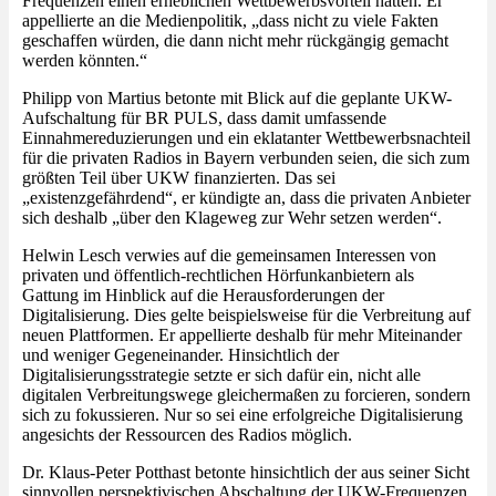
Frequenzen einen erheblichen Wettbewerbsvorteil hätten. Er
appellierte an die Medienpolitik, „dass nicht zu viele Fakten
geschaffen würden, die dann nicht mehr rückgängig gemacht
werden könnten.“
Philipp von Martius betonte mit Blick auf die geplante UKW-
Aufschaltung für BR PULS, dass damit umfassende
Einnahmereduzierungen und ein eklatanter Wettbewerbsnachteil
für die privaten Radios in Bayern verbunden seien, die sich zum
größten Teil über UKW finanzierten. Das sei
„existenzgefährdend“, er kündigte an, dass die privaten Anbieter
sich deshalb „über den Klageweg zur Wehr setzen werden“.
Helwin Lesch verwies auf die gemeinsamen Interessen von
privaten und öffentlich-rechtlichen Hörfunkanbietern als
Gattung im Hinblick auf die Herausforderungen der
Digitalisierung. Dies gelte beispielsweise für die Verbreitung auf
neuen Plattformen. Er appellierte deshalb für mehr Miteinander
und weniger Gegeneinander. Hinsichtlich der
Digitalisierungsstrategie setzte er sich dafür ein, nicht alle
digitalen Verbreitungswege gleichermaßen zu forcieren, sondern
sich zu fokussieren. Nur so sei eine erfolgreiche Digitalisierung
angesichts der Ressourcen des Radios möglich.
Dr. Klaus-Peter Potthast betonte hinsichtlich der aus seiner Sicht
sinnvollen perspektivischen Abschaltung der UKW-Frequenzen