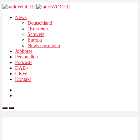
News
Deutschland
Österreich
Schweiz
Europa
News einsenden
Jobbörse
Personalien
Podcasts
DAB+
UKW
Kontakt