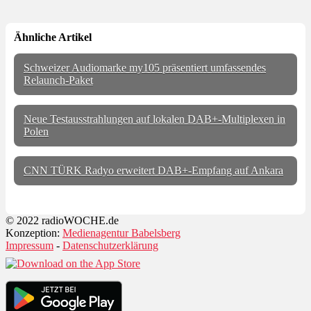
Ähnliche Artikel
Schweizer Audiomarke my105 präsentiert umfassendes
Relaunch-Paket
Neue Testausstrahlungen auf lokalen DAB+-Multiplexen in
Polen
CNN TÜRK Radyo erweitert DAB+-Empfang auf Ankara
© 2022 radioWOCHE.de
Konzeption:
Medienagentur Babelsberg
Impressum
-
Datenschutzerklärung