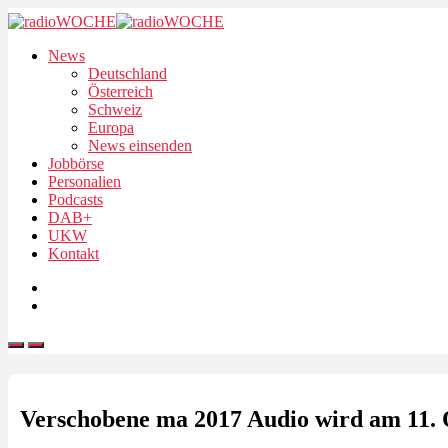
News
Deutschland
Österreich
Schweiz
Europa
News einsenden
Jobbörse
Personalien
Podcasts
DAB+
UKW
Kontakt
Verschobene ma 2017 Audio wird am 11. O