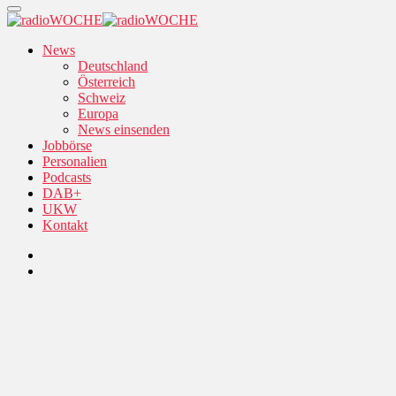
News
Deutschland
Österreich
Schweiz
Europa
News einsenden
Jobbörse
Personalien
Podcasts
DAB+
UKW
Kontakt