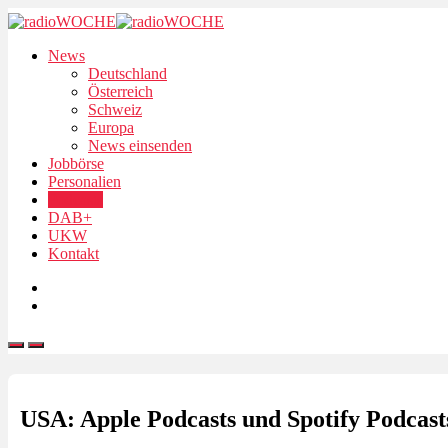
News
Deutschland
Österreich
Schweiz
Europa
News einsenden
Jobbörse
Personalien
Podcasts
DAB+
UKW
Kontakt
USA: Apple Podcasts und Spotify Podcas