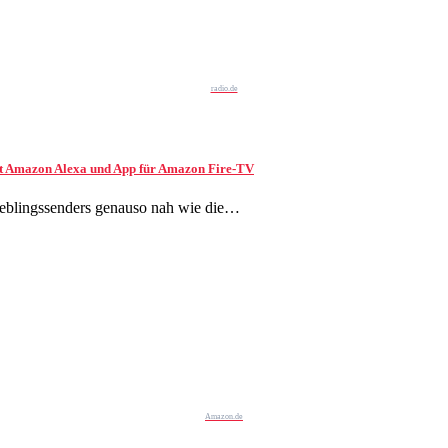
radio.de
enst Amazon Alexa und App für Amazon Fire-TV
Lieblingssenders genauso nah wie die…
Amazon.de