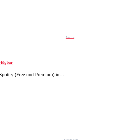
Amazon
rfügbar
Spotify (Free und Premium) in…
DONAU 3 FM