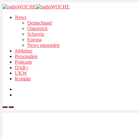
News
Deutschland
Österreich
Schweiz
Europa
News einsenden
Jobbörse
Personalien
Podcasts
DAB+
UKW
Kontakt