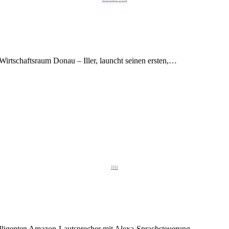
rtschaftsraum Donau – Iller, launcht seinen ersten,…
FFH
lligenten Amazon-Lautsprecher mit Alexa-Sprachsteuerung…