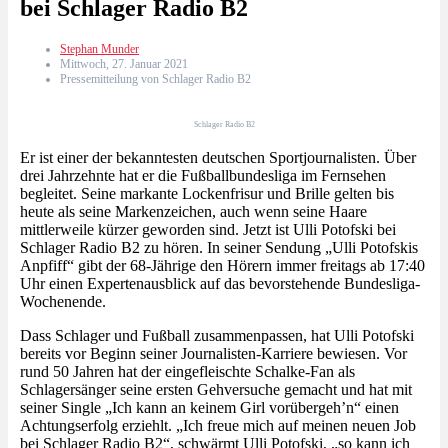
bei Schlager Radio B2
Stephan Munder
Mittwoch, 27. Januar 2021
Pressemitteilung von Schlager Radio B2
Schlager Radio B2
Er ist einer der bekanntesten deutschen Sportjournalisten. Über
drei Jahrzehnte hat er die Fußballbundesliga im Fernsehen
begleitet. Seine markante Lockenfrisur und Brille gelten bis
heute als seine Markenzeichen, auch wenn seine Haare
mittlerweile kürzer geworden sind. Jetzt ist Ulli Potofski bei
Schlager Radio B2 zu hören. In seiner Sendung „Ulli Potofskis
Anpfiff“ gibt der 68-Jährige den Hörern immer freitags ab 17:40
Uhr einen Expertenausblick auf das bevorstehende Bundesliga-
Wochenende.
Dass Schlager und Fußball zusammenpassen, hat Ulli Potofski
bereits vor Beginn seiner Journalisten-Karriere bewiesen. Vor
rund 50 Jahren hat der eingefleischte Schalke-Fan als
Schlagersänger seine ersten Gehversuche gemacht und hat mit
seiner Single „Ich kann an keinem Girl vorübergeh’n“ einen
Achtungserfolg erziehlt. „Ich freue mich auf meinen neuen Job
bei Schlager Radio B2“, schwärmt Ulli Potofski, „so kann ich