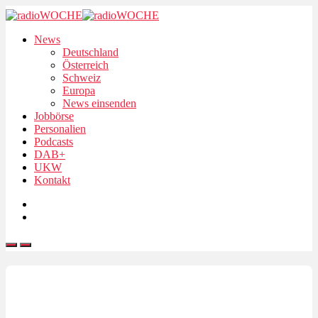
News
Deutschland
Österreich
Schweiz
Europa
News einsenden
Jobbörse
Personalien
Podcasts
DAB+
UKW
Kontakt