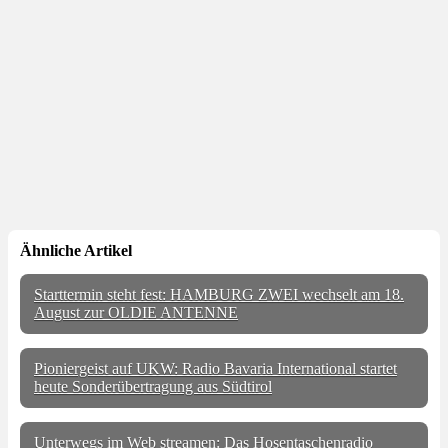
Ähnliche Artikel
Starttermin steht fest: HAMBURG ZWEI wechselt am 18.
August zur OLDIE ANTENNE
Pioniergeist auf UKW: Radio Bavaria International startet
heute Sonderübertragung aus Südtirol
Unterwegs im Web streamen: Das Hosentaschenradio