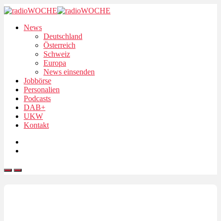
News
Deutschland
Österreich
Schweiz
Europa
News einsenden
Jobbörse
Personalien
Podcasts
DAB+
UKW
Kontakt