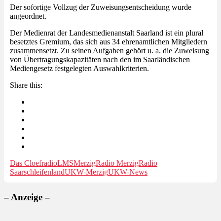
Der sofortige Vollzug der Zuweisungsentscheidung wurde
angeordnet.
Der Medienrat der Landesmedienanstalt Saarland ist ein plural
besetztes Gremium, das sich aus 34 ehrenamtlichen Mitgliedern
zusammensetzt. Zu seinen Aufgaben gehört u. a. die Zuweisung
von Übertragungskapazitäten nach den im Saarländischen
Mediengesetz festgelegten Auswahlkriterien.
Share this:
Das Cloefradio
LMS
Merzig
Radio Merzig
Radio
Saarschleifenland
UKW-Merzig
UKW-News
– Anzeige –