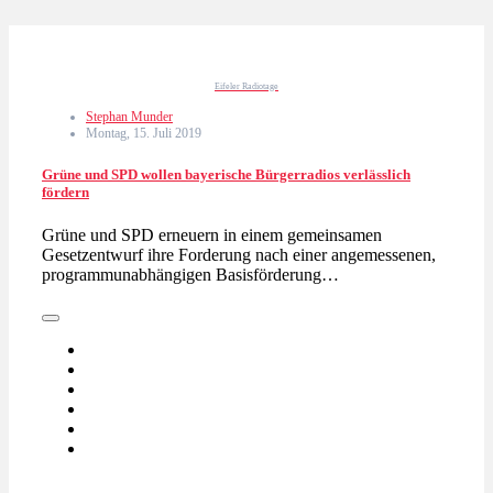
Eifeler Radiotage
Stephan Munder
Montag, 15. Juli 2019
Grüne und SPD wollen bayerische Bürgerradios verlässlich
fördern
Grüne und SPD erneuern in einem gemeinsamen
Gesetzentwurf ihre Forderung nach einer angemessenen,
programmunabhängigen Basisförderung…