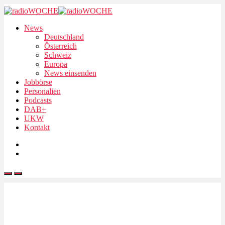
News
Deutschland
Österreich
Schweiz
Europa
News einsenden
Jobbörse
Personalien
Podcasts
DAB+
UKW
Kontakt