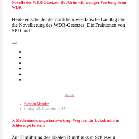
Novelle des WDR-Gesetzes: Rot-Grün will weniger Werbung beim
WDR
Heute entscheidet der nordrhein-westfälische Landtag über
die Novellierung des WDR-Gesetzes. Die Fraktionen von
SPD und…
MA HSH
Stephan Munder
Freitag, 12. Dezember 2014
5. Medienänderungsstaatsvertrag: Weg frei für Lokalradio in
Schleswig-Holstein
Zur Einführung des lokalen Rundfunks in Schleswig-