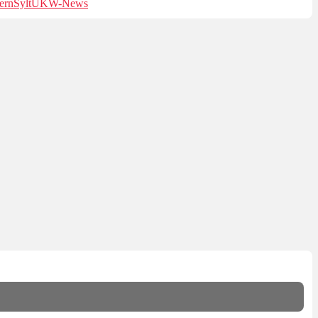
ern
Sylt
UKW-News