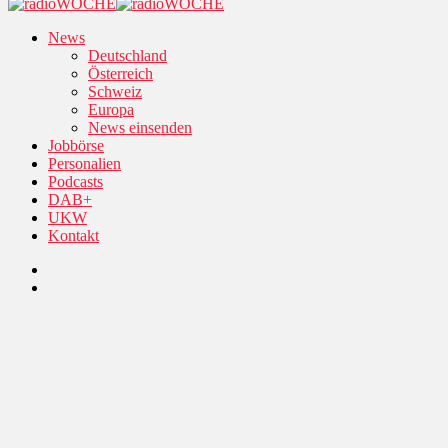
News
Deutschland
Österreich
Schweiz
Europa
News einsenden
Jobbörse
Personalien
Podcasts
DAB+
UKW
Kontakt