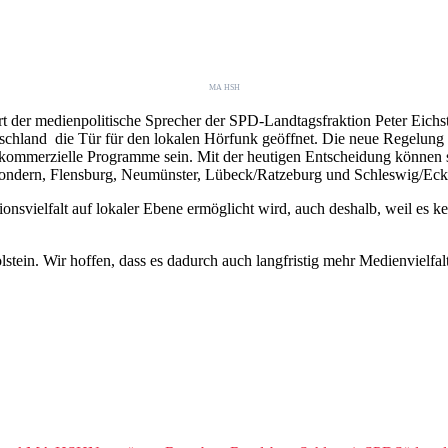
MA HSH
t der medienpolitische Sprecher der SPD-Landtagsfraktion Peter Eichst
schland ­ die Tür für den lokalen Hörfunk geöffnet. Die neue Regelung 
ommerzielle Programme sein. Mit der heutigen Entscheidung können si
dtondern, Flensburg, Neumünster, Lübeck/Ratzeburg und Schleswig/Eck
onsvielfalt auf lokaler Ebene ermöglicht wird, auch deshalb, weil es 
lstein. Wir hoffen, dass es dadurch auch langfristig mehr Medienvielfal