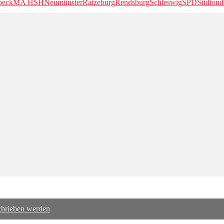
beck
MA HSH
Neumünster
Ratzeburg
Rendsburg
Schleswig
SPD
Südtond
schrieben werden