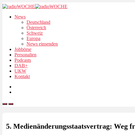
News
Deutschland
Österreich
Schweiz
Europa
News einsenden
Jobbörse
Personalien
Podcasts
DAB+
UKW
Kontakt
5. Medienänderungsstaatsvertrag: Weg fre