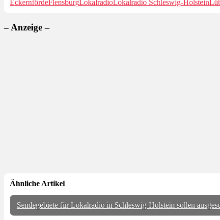
Eckernförde
Flensburg
Lokalradio
Lokalradio Schleswig-Holstein
Lü
– Anzeige –
Ähnliche Artikel
Sendegebiete für Lokalradio in Schleswig-Holstein sollen ausge