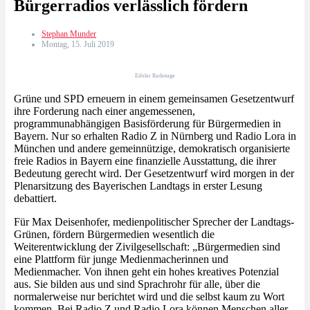
Bürgerradios verlässlich fördern
Stephan Munder
Montag, 15. Juli 2019
Eifeler Radiotage
Grüne und SPD erneuern in einem gemeinsamen Gesetzentwurf
ihre Forderung nach einer angemessenen,
programmunabhängigen Basisförderung für Bürgermedien in
Bayern. Nur so erhalten Radio Z in Nürnberg und Radio Lora in
München und andere gemeinnützige, demokratisch organisierte
freie Radios in Bayern eine finanzielle Ausstattung, die ihrer
Bedeutung gerecht wird. Der Gesetzentwurf wird morgen in der
Plenarsitzung des Bayerischen Landtags in erster Lesung
debattiert.
Für Max Deisenhofer, medienpolitischer Sprecher der Landtags-
Grünen, fördern Bürgermedien wesentlich die
Weiterentwicklung der Zivilgesellschaft: „Bürgermedien sind
eine Plattform für junge Medienmacherinnen und
Medienmacher. Von ihnen geht ein hohes kreatives Potenzial
aus. Sie bilden aus und sind Sprachrohr für alle, über die
normalerweise nur berichtet wird und die selbst kaum zu Wort
kommen. Bei Radio Z und Radio Lora können Menschen aller