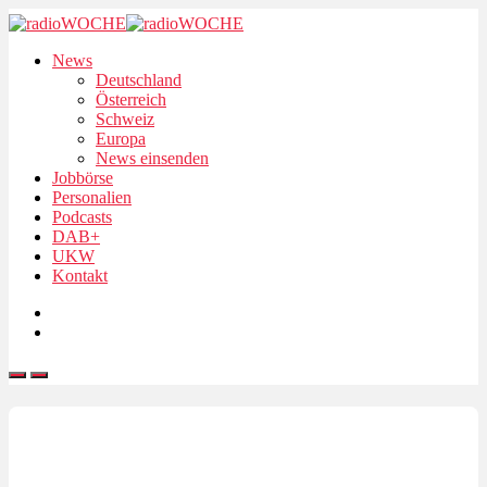
News
Deutschland
Österreich
Schweiz
Europa
News einsenden
Jobbörse
Personalien
Podcasts
DAB+
UKW
Kontakt