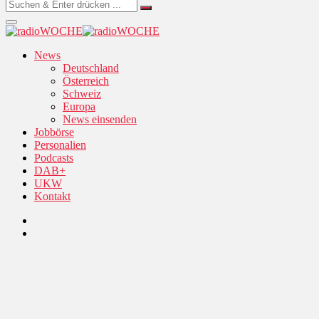
News
Deutschland
Österreich
Schweiz
Europa
News einsenden
Jobbörse
Personalien
Podcasts
DAB+
UKW
Kontakt