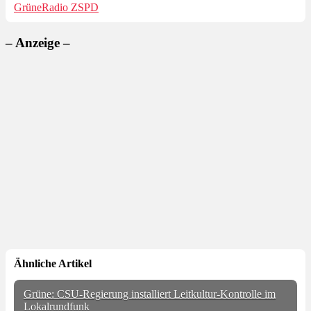
Grüne
Radio Z
SPD
– Anzeige –
Ähnliche Artikel
Grüne: CSU-Regierung installiert Leitkultur-Kontrolle im
Lokalrundfunk