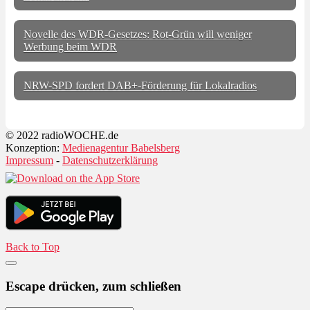
Novelle des WDR-Gesetzes: Rot-Grün will weniger
Werbung beim WDR
NRW-SPD fordert DAB+-Förderung für Lokalradios
© 2022 radioWOCHE.de
Konzeption:
Medienagentur Babelsberg
Impressum
-
Datenschutzerklärung
Back to Top
Escape drücken, zum schließen