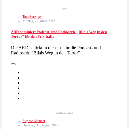
NDR
Tom Sprenger
Montag, 27. März 2017
ARD nominiert Podcast- und Radioserie „Bilals Weg in den
Terror“ für den Prix Italia
Die ARD schickt in diesem Jahr die Podcast- und
Radioserie "Bilals Weg in den Terror"…
rbb/Thomas Ernst
Stephan Munder
Dienstag, 31. Januar 2017