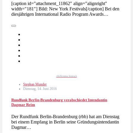
[caption id="attachment_11862" align="alignright"
width="181"] Bild: New York Festivals[/caption] Bei den
diesjährigen International Radio Program Awards…
rbb/Kristina Jentzsch
Stephan Munder
Dienstag, 14. Juni 2016
Rundfunk Berlin-Brandenburg verabschiedet Intendantin
Dagmar Reim
Der Rundfunk Berlin-Brandenburg (rbb) hat am Dienstag
bei einem Empfang in Berlin seine Gründungsintendantin
Dagmar…