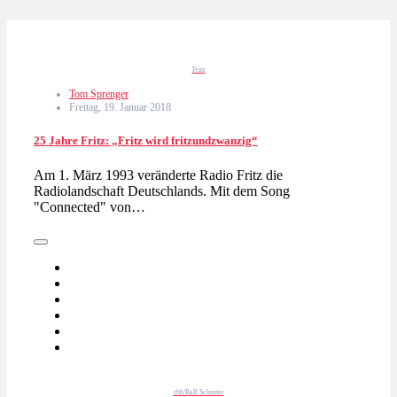
Fritz
Tom Sprenger
Freitag, 19. Januar 2018
25 Jahre Fritz: „Fritz wird fritzundzwanzig“
Am 1. März 1993 veränderte Radio Fritz die
Radiolandschaft Deutschlands. Mit dem Song
"Connected" von…
rbb/Ralf Schuster