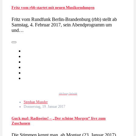
Fritz vom rbb startet mit neuen Musiksendungen
Fritz vom Rundfunk Berlin-Brandenburg (rbb) stellt ab
Samstag, 4. Februar 2017, sein Abendprogramm um
und…
rbb/Jenny Sieboldt
Stephan Munder
Donnerstag, 19. Januar 2017
Guck mal: Radioeins! – „Der schöne Morgen“ live zum
Zuschauen
Die Stimmen kennt man, ab Montag (23. Januar 2017)