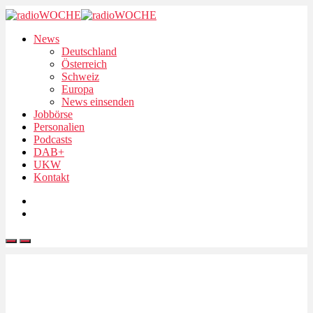
News
Deutschland
Österreich
Schweiz
Europa
News einsenden
Jobbörse
Personalien
Podcasts
DAB+
UKW
Kontakt