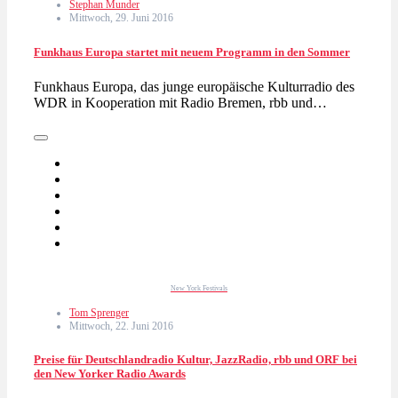
Stephan Munder
Mittwoch, 29. Juni 2016
Funkhaus Europa startet mit neuem Programm in den Sommer
Funkhaus Europa, das junge europäische Kulturradio des
WDR in Kooperation mit Radio Bremen, rbb und…
New York Festivals
Tom Sprenger
Mittwoch, 22. Juni 2016
Preise für Deutschlandradio Kultur, JazzRadio, rbb und ORF bei
den New Yorker Radio Awards