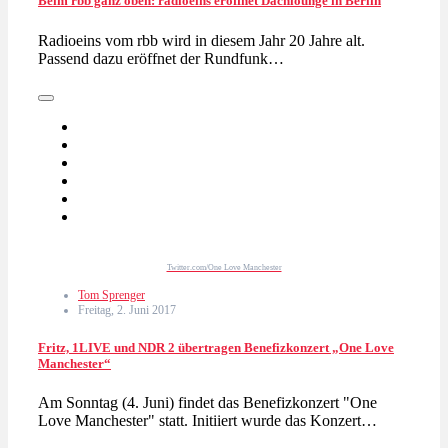
Beim rbb ganz oben: radioeins eröffnet Dachlounge in Berlin
Radioeins vom rbb wird in diesem Jahr 20 Jahre alt.
Passend dazu eröffnet der Rundfunk…
Twitter.com/One Love Manchester
Tom Sprenger
Freitag, 2. Juni 2017
Fritz, 1LIVE und NDR 2 übertragen Benefizkonzert „One Love
Manchester“
Am Sonntag (4. Juni) findet das Benefizkonzert "One
Love Manchester" statt. Initiiert wurde das Konzert…