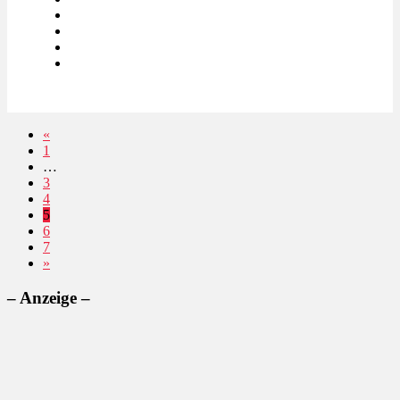
«
1
…
3
4
5
6
7
»
– Anzeige –