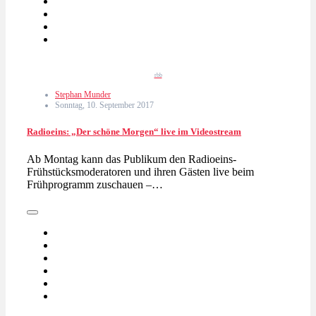
rbb
Stephan Munder
Sonntag, 10. September 2017
Radioeins: „Der schöne Morgen“ live im Videostream
Ab Montag kann das Publikum den Radioeins-
Frühstücksmoderatoren und ihren Gästen live beim
Frühprogramm zuschauen –…