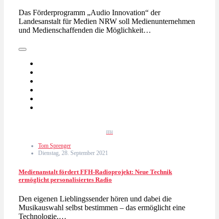
Das Förderprogramm „Audio Innovation“ der
Landesanstalt für Medien NRW soll Medienunternehmen
und Medienschaffenden die Möglichkeit…
FFH
Tom Sprenger
Dienstag, 28. September 2021
Medienanstalt fördert FFH-Radioprojekt: Neue Technik
ermöglicht personalisiertes Radio
Den eigenen Lieblingssender hören und dabei die
Musikauswahl selbst bestimmen – das ermöglicht eine
Technologie,…