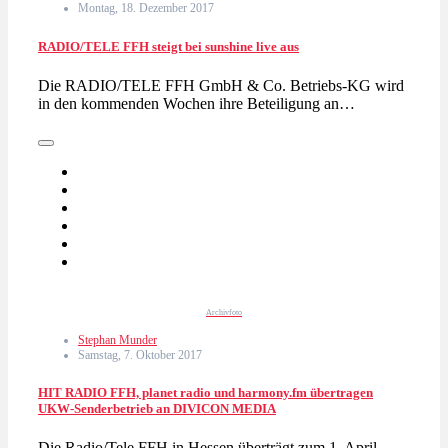
Montag, 18. Dezember 2017
RADIO/TELE FFH steigt bei sunshine live aus
Die RADIO/TELE FFH GmbH & Co. Betriebs-KG wird
in den kommenden Wochen ihre Beteiligung an…
Archivfoto
Stephan Munder
Samstag, 7. Oktober 2017
HIT RADIO FFH, planet radio und harmony.fm übertragen
UKW-Senderbetrieb an DIVICON MEDIA
Die Radio/Tele FFH in Hessen überträgt zum 1. April