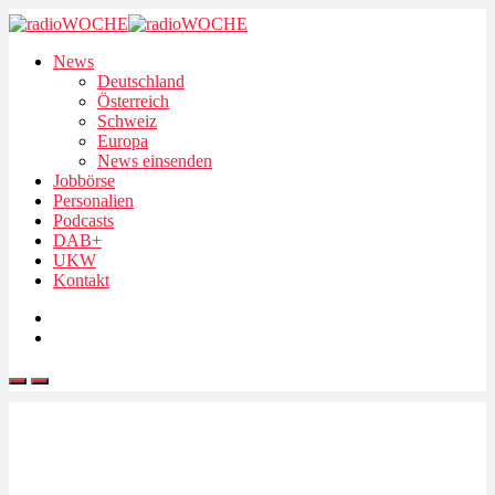
News
Deutschland
Österreich
Schweiz
Europa
News einsenden
Jobbörse
Personalien
Podcasts
DAB+
UKW
Kontakt