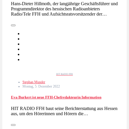
Hans-Dieter Hillmoth, der langjährige Geschäftsführer und
Programmdirektor des hessischen Radioanbieters
Radio/Tele FFH und Aufsichtsratsvorsitzender der…
HIT RADIO FFH
Stephan Munder
Montag, 5. Dezember 2022
Eva Burkert ist neue FFH-Chefredakteurin Information
HIT RADIO FFH baut seine Berichterstattung aus Hessen
aus, um den Hörerinnen und Hörern die…