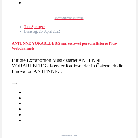
ANTENNE VORARLBERG
Tom Sprenger
Dienstag, 26. April 2022
ANTENNE VORARLBERG startet zwei personalisierte Plus-
Webchannels
Für die Extraportion Musik startet ANTENNE
VORARLBERG als erster Radiosender in Österreich die
Innovation ANTENNE…
Radio/Tele FFH