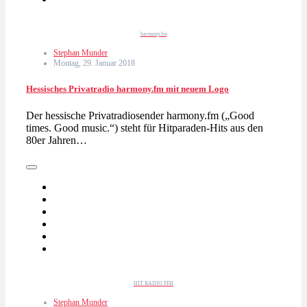
harmony.fm
Stephan Munder
Montag, 29. Januar 2018
Hessisches Privatradio harmony.fm mit neuem Logo
Der hessische Privatradiosender harmony.fm („Good
times. Good music.“) steht für Hitparaden-Hits aus den
80er Jahren…
HIT RADIO FFH
Stephan Munder