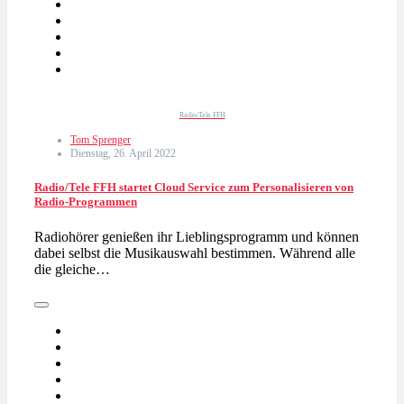
Radio/Tele FFH
Tom Sprenger
Dienstag, 26. April 2022
Radio/Tele FFH startet Cloud Service zum Personalisieren von
Radio-Programmen
Radiohörer genießen ihr Lieblingsprogramm und können
dabei selbst die Musikauswahl bestimmen. Während alle
die gleiche…