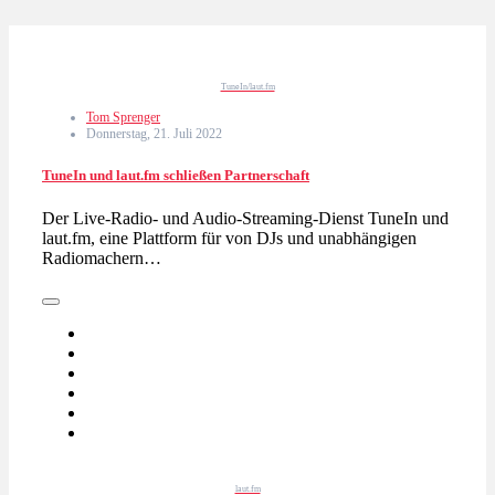
TuneIn/laut.fm
Tom Sprenger
Donnerstag, 21. Juli 2022
TuneIn und laut.fm schließen Partnerschaft
Der Live-Radio- und Audio-Streaming-Dienst TuneIn und
laut.fm, eine Plattform für von DJs und unabhängigen
Radiomachern…
laut.fm