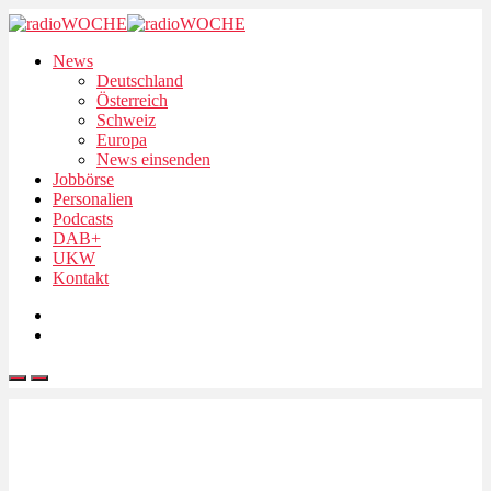
News
Deutschland
Österreich
Schweiz
Europa
News einsenden
Jobbörse
Personalien
Podcasts
DAB+
UKW
Kontakt