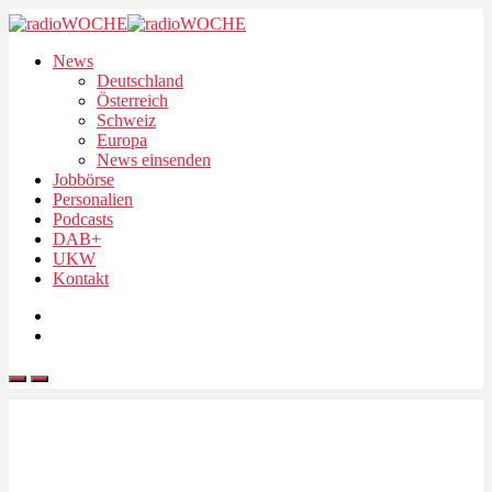
News
Deutschland
Österreich
Schweiz
Europa
News einsenden
Jobbörse
Personalien
Podcasts
DAB+
UKW
Kontakt