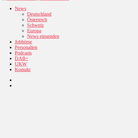
News
Deutschland
Österreich
Schweiz
Europa
News einsenden
Jobbörse
Personalien
Podcasts
DAB+
UKW
Kontakt