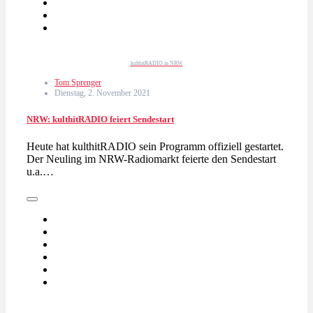
kulthitRADIO in NRW
Tom Sprenger
Dienstag, 2. November 2021
NRW: kulthitRADIO feiert Sendestart
Heute hat kulthitRADIO sein Programm offiziell gestartet.
Der Neuling im NRW-Radiomarkt feierte den Sendestart
u.a.…