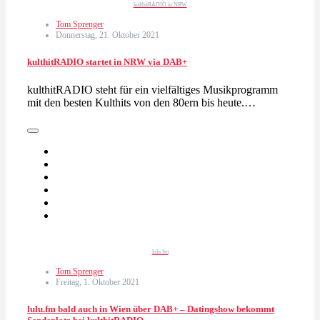
kulthitRADIO in NRW
Tom Sprenger
Donnerstag, 21. Oktober 2021
kulthitRADIO startet in NRW via DAB+
kulthitRADIO steht für ein vielfältiges Musikprogramm
mit den besten Kulthits von den 80ern bis heute.…
lulu.fm
Tom Sprenger
Freitag, 1. Oktober 2021
lulu.fm bald auch in Wien über DAB+ – Datingshow bekommt