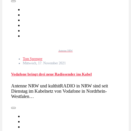
Antenne NRW
Tom Sprenger
Mittwoch, 17. November 2021
Vodafone bringt drei neue Radiosender ins Kabel
Antenne NRW und kulthitRADIO in NRW sind seit
Dienstag im Kabelnetz von Vodafone in Nordrhein-
Westfalen…