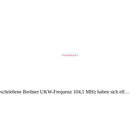
npr berlin 104,1
geschriebene Berliner UKW-Frequenz 104,1 MHz haben sich elf…