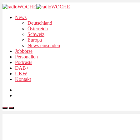
News
Deutschland
Österreich
Schweiz
Europa
News einsenden
Jobbörse
Personalien
Podcasts
DAB+
UKW
Kontakt