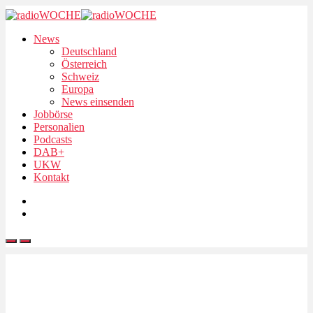
News
Deutschland
Österreich
Schweiz
Europa
News einsenden
Jobbörse
Personalien
Podcasts
DAB+
UKW
Kontakt