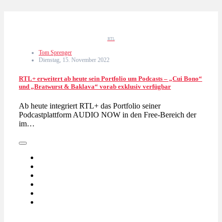
RTL
Tom Sprenger
Dienstag, 15. November 2022
RTL+ erweitert ab heute sein Portfolio um Podcasts – „Cui Bono“
und „Bratwurst & Baklava“ vorab exklusiv verfügbar
Ab heute integriert RTL+ das Portfolio seiner
Podcastplattform AUDIO NOW in den Free-Bereich der
im…