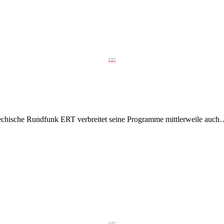
ERT
iechische Rundfunk ERT verbreitet seine Programme mittlerweile auc
ERT