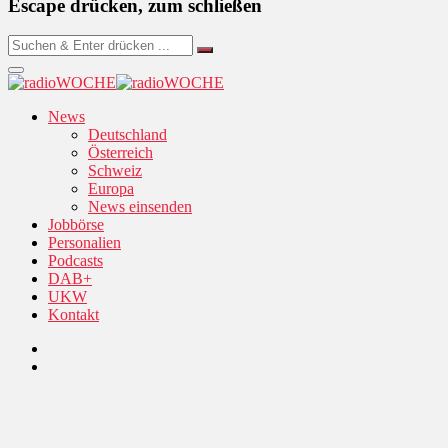
Escape drücken, zum schließen
News
Deutschland
Österreich
Schweiz
Europa
News einsenden
Jobbörse
Personalien
Podcasts
DAB+
UKW
Kontakt