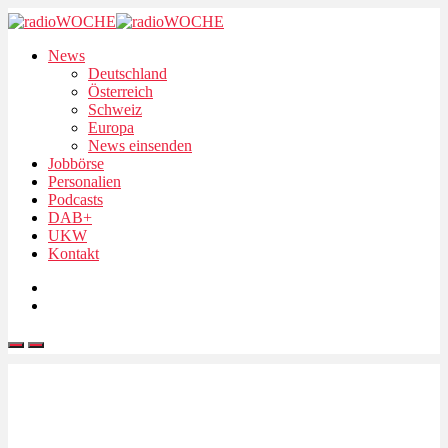
News
Deutschland
Österreich
Schweiz
Europa
News einsenden
Jobbörse
Personalien
Podcasts
DAB+
UKW
Kontakt