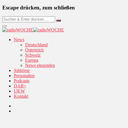
Escape drücken, zum schließen
News
Deutschland
Österreich
Schweiz
Europa
News einsenden
Jobbörse
Personalien
Podcasts
DAB+
UKW
Kontakt