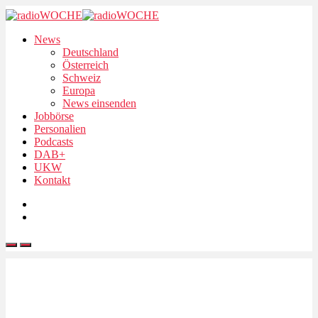
News
Deutschland
Österreich
Schweiz
Europa
News einsenden
Jobbörse
Personalien
Podcasts
DAB+
UKW
Kontakt