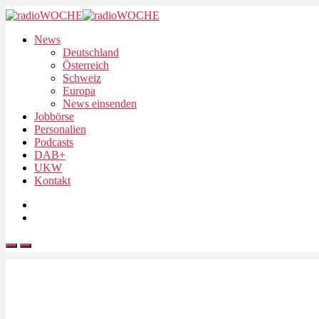
News
Deutschland
Österreich
Schweiz
Europa
News einsenden
Jobbörse
Personalien
Podcasts
DAB+
UKW
Kontakt