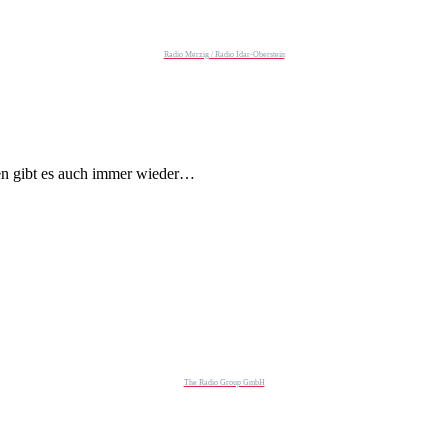
Radio Merzig / Radio Idar-Oberstein
ten gibt es auch immer wieder…
The Radio Group GmbH