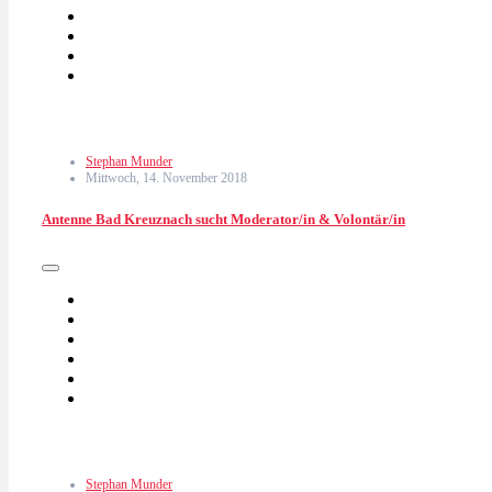
Stephan Munder
Mittwoch, 14. November 2018
Antenne Bad Kreuznach sucht Moderator/in & Volontär/in
Stephan Munder