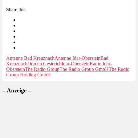
Share this:
Antenne Bad Kreuznach
Antenne Idar-Oberstein
Bad
Kreuznach
Doreen Gesierich
Idar-Oberstein
Radio Idar-
Oberstein
The Radio Group
The Radio Group GmbH
The Radio
Group Holding GmbH
– Anzeige –