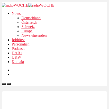
News
Deutschland
Österreich
Schweiz
Europa
News einsenden
Jobbörse
Personalien
Podcasts
DAB+
UKW
Kontakt