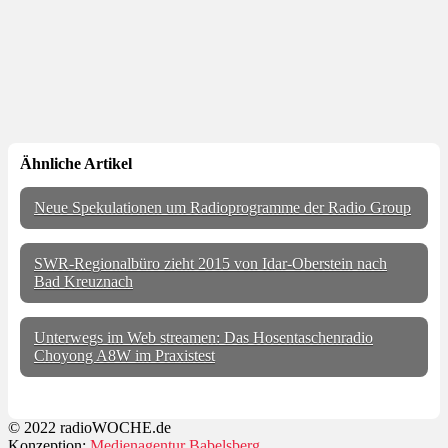
Ähnliche Artikel
Neue Spekulationen um Radioprogramme der Radio Group
SWR-Regionalbüro zieht 2015 von Idar-Oberstein nach
Bad Kreuznach
Unterwegs im Web streamen: Das Hosentaschenradio
Choyong A8W im Praxistest
© 2022 radioWOCHE.de
Konzeption:
Medienagentur Babelsberg