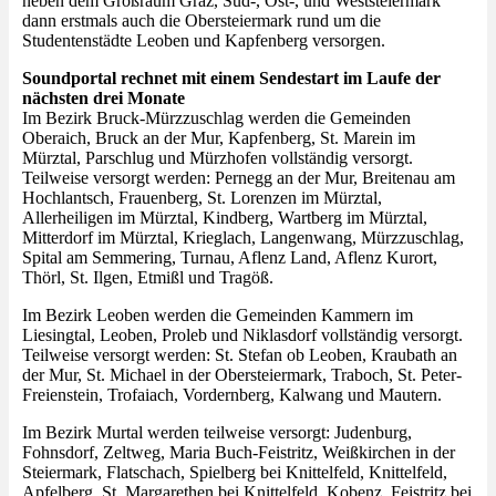
neben dem Großraum Graz, Süd-, Ost-, und Weststeiermark
dann erstmals auch die Obersteiermark rund um die
Studentenstädte Leoben und Kapfenberg versorgen.
Soundportal rechnet mit einem Sendestart im Laufe der
nächsten drei Monate
Im Bezirk Bruck-Mürzzuschlag werden die Gemeinden
Oberaich, Bruck an der Mur, Kapfenberg, St. Marein im
Mürztal, Parschlug und Mürzhofen vollständig versorgt.
Teilweise versorgt werden: Pernegg an der Mur, Breitenau am
Hochlantsch, Frauenberg, St. Lorenzen im Mürztal,
Allerheiligen im Mürztal, Kindberg, Wartberg im Mürztal,
Mitterdorf im Mürztal, Krieglach, Langenwang, Mürzzuschlag,
Spital am Semmering, Turnau, Aflenz Land, Aflenz Kurort,
Thörl, St. Ilgen, Etmißl und Tragöß.
Im Bezirk Leoben werden die Gemeinden Kammern im
Liesingtal, Leoben, Proleb und Niklasdorf vollständig versorgt.
Teilweise versorgt werden: St. Stefan ob Leoben, Kraubath an
der Mur, St. Michael in der Obersteiermark, Traboch, St. Peter-
Freienstein, Trofaiach, Vordernberg, Kalwang und Mautern.
Im Bezirk Murtal werden teilweise versorgt: Judenburg,
Fohnsdorf, Zeltweg, Maria Buch-Feistritz, Weißkirchen in der
Steiermark, Flatschach, Spielberg bei Knittelfeld, Knittelfeld,
Apfelberg, St. Margarethen bei Knittelfeld, Kobenz, Feistritz bei