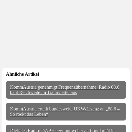
Ähnliche Artikel
KommAustria genehmigt Frequenzübernahme: Radio 88.6
baut Reichweite im Traunviertel aus
KommAustria erteilt bundesweite UKW-Lizenz an „88.6 –
So rockt das Leben“
Digitales Radio: DAB+ gewinnt weiter an Popularität in