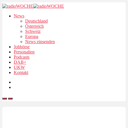
News
Deutschland
Österreich
Schweiz
Europa
News einsenden
Jobbörse
Personalien
Podcasts
DAB+
UKW
Kontakt