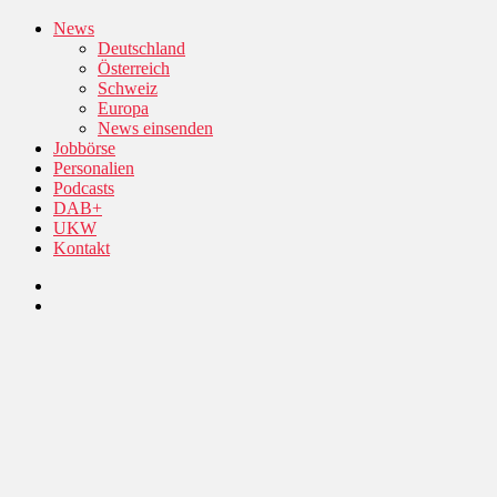
News
Deutschland
Österreich
Schweiz
Europa
News einsenden
Jobbörse
Personalien
Podcasts
DAB+
UKW
Kontakt