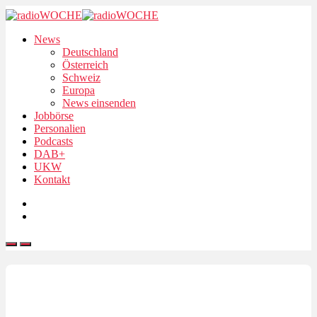
News
Deutschland
Österreich
Schweiz
Europa
News einsenden
Jobbörse
Personalien
Podcasts
DAB+
UKW
Kontakt