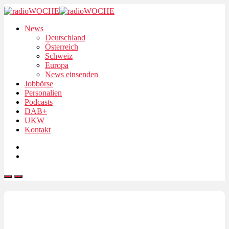
News
Deutschland
Österreich
Schweiz
Europa
News einsenden
Jobbörse
Personalien
Podcasts
DAB+
UKW
Kontakt