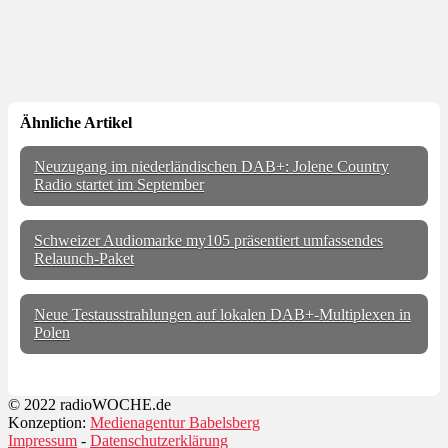
Ähnliche Artikel
Neuzugang im niederländischen DAB+: Jolene Country
Radio startet im September
Schweizer Audiomarke my105 präsentiert umfassendes
Relaunch-Paket
Neue Testausstrahlungen auf lokalen DAB+-Multiplexen in
Polen
© 2022 radioWOCHE.de
Konzeption:
Medienagentur Babelsberg
Impressum
-
Datenschutzerklärung