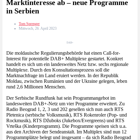
Marktinteresse ab – neue Programme
in Serbien
Tom Sprenger
Mittwoch, 26. April 2023
DAB+
Die moldauische Regulierungsbehörde hat einen Call-for-
Interest für potentielle DAB+ Multiplexe gestartet. Konkret
handelt es sich um ein landesweites Netz bzw. sechs regionale
Multiplexe. Durch den Konsultationsprozess soll die
Marktnachfrage im Land eruiert werden. In der Republik
Moldau, zwischen Rumänien und der Ukraine gelegen, leben
rund 2,6 Millionen Menschen.
Der Serbische Rundfunk hat sein Programmangebot im
landesweiten DAB+-Netz um vier Programme erweitert. Zu
Radio Beograd 1, 2, 3 und 202 gesellen sich nun auch RTS
Pletenica (serbische Volksmusik), RTS Rokenroler (Pop- und
Rockmusik), RTS Džuboks (Jukebox/Evergreens) und RTS
Vrteška (Kinderprogramm). Die Programme speisen sich u.a.
aus den Archiven der Sendeanstalt. Im Multiplex sind nun 12
Programmplätze belegt und insgesamt – da sich Radio Beograd