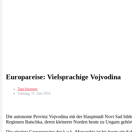
Europareise: Vielsprachige Vojvodina
Tom Sprenger
Samstag, 11. Juni 2016
Die autonome Provinz Vojvodina mit der Hauptstadt Novi Sad bildet
Regionen Batschka, deren kleinerer Norden heute zu Ungarn gehört,
Die einstige Grenzprovinz der k.u.k.-Monarchie ist bis heute ein Sc