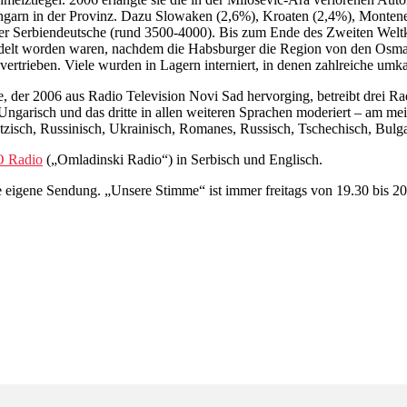
ngarn in der Provinz. Dazu Slowaken (2,6%), Kroaten (2,4%), Monten
r Serbiendeutsche (rund 3500-4000). Bis zum Ende des Zweiten Weltk
delt worden waren, nachdem die Habsburger die Region von den Osmanen
ertrieben. Viele wurden in Lagern interniert, in denen zahlreiche um
ne, der 2006 aus Radio Television Novi Sad hervorging, betreibt drei 
Ungarisch und das dritte in allen weiteren Sprachen moderiert – am me
isch, Russinisch, Ukrainisch, Romanes, Russisch, Tschechisch, Bulgar
O Radio
(„Omladinski Radio“) in Serbisch und Englisch.
eine eigene Sendung. „Unsere Stimme“ ist immer freitags von 19.30 bis