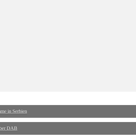
mme in Serbien
 über DAB