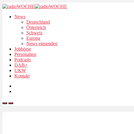
News
Deutschland
Österreich
Schweiz
Europa
News einsenden
Jobbörse
Personalien
Podcasts
DAB+
UKW
Kontakt