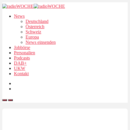
News
Deutschland
Österreich
Schweiz
Europa
News einsenden
Jobbörse
Personalien
Podcasts
DAB+
UKW
Kontakt