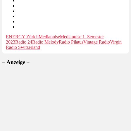
ENERGY Zürich
Mediapulse
Mediapulse 1. Semester
2023
Radio 24
Radio Melody
Radio Pilatus
Vintage Radio
Virgin
Radio Switzerland
– Anzeige –