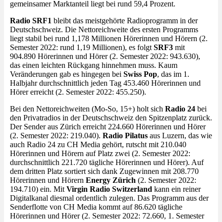
gemeinsamer Marktanteil liegt bei rund 59,4 Prozent.
Radio SRF1
bleibt das meistgehörte Radioprogramm in der
Deutschschweiz. Die Nettoreichweite des ersten Programms
liegt stabil bei rund 1,178 Millionen Hörerinnen und Hörern (2.
Semester 2022: rund 1,19 Millionen), es folgt
SRF3
mit
904.890 Hörerinnen und Hörer (2. Semester 2022: 943.630),
das einen leichten Rückgang hinnehmen muss. Kaum
Veränderungen gab es hingegen bei
Swiss Pop
, das im 1.
Halbjahr durchschnittlich jeden Tag 453.460 Hörerinnen und
Hörer erreicht (2. Semester 2022: 455.250).
Bei den Nettoreichweiten (Mo-So, 15+) holt sich
Radio 24
bei
den Privatradios in der Deutschschweiz den Spitzenplatz zurück.
Der Sender aus Zürich erreicht 224.660 Hörerinnen und Hörer
(2. Semester 2022: 219.040).
Radio Pilatus
aus Luzern, das wie
auch Radio 24 zu CH Media gehört, rutscht mit 210.040
Hörerinnen und Hörern auf Platz zwei (2. Semester 2022:
durchschnittlich 221.720 tägliche Hörerinnen und Hörer). Auf
dem dritten Platz sortiert sich dank Zugewinnen mit 208.770
Hörerinnen und Hörern
Energy Zürich
(2. Semester 2022:
194.710) ein. Mit
Virgin Radio Switzerland
kann ein reiner
Digitalkanal diesmal ordentlich zulegen. Das Programm aus der
Senderflotte von CH Media kommt auf 86.620 tägliche
Hörerinnen und Hörer (2. Semester 2022: 72.660, 1. Semester