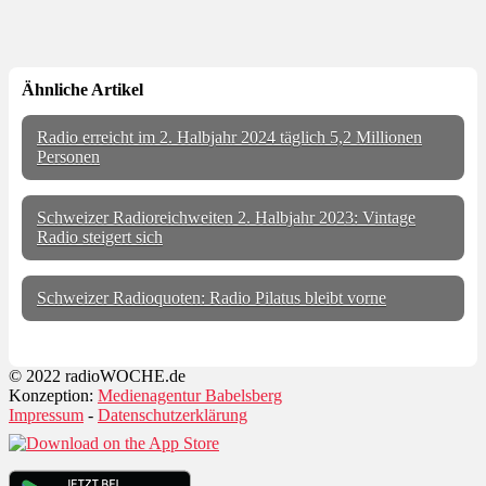
Ähnliche Artikel
Radio erreicht im 2. Halbjahr 2024 täglich 5,2 Millionen
Personen
Schweizer Radioreichweiten 2. Halbjahr 2023: Vintage
Radio steigert sich
Schweizer Radioquoten: Radio Pilatus bleibt vorne
© 2022 radioWOCHE.de
Konzeption:
Medienagentur Babelsberg
Impressum
-
Datenschutzerklärung