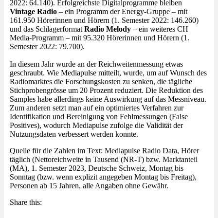
2022: 64.140). Erfolgreichste Digitalprogramme bleiben
Vintage Radio
– ein Programm der Energy-Gruppe – mit
161.950 Hörerinnen und Hörern (1. Semester 2022: 146.260)
und das Schlagerformat
Radio Melody
– ein weiteres CH
Media-Programm – mit 95.320 Hörerinnen und Hörern (1.
Semester 2022: 79.700).
In diesem Jahr wurde an der Reichweitenmessung etwas
geschraubt. Wie Mediapulse mitteilt, wurde, um auf Wunsch des
Radiomarktes die Forschungskosten zu senken, die tägliche
Stichprobengrösse um 20 Prozent reduziert. Die Reduktion des
Samples habe allerdings keine Auswirkung auf das Messniveau.
Zum anderen setzt man auf ein optimiertes Verfahren zur
Identifikation und Bereinigung von Fehlmessungen (False
Positives), wodurch Mediapulse zufolge die Validität der
Nutzungsdaten verbessert werden konnte.
Quelle für die Zahlen im Text: Mediapulse Radio Data, Hörer
täglich (Nettoreichweite in Tausend (NR-T) bzw. Marktanteil
(MA), 1. Semester 2023, Deutsche Schweiz, Montag bis
Sonntag (bzw. wenn explizit angegeben Montag bis Freitag),
Personen ab 15 Jahren, alle Angaben ohne Gewähr.
Share this: