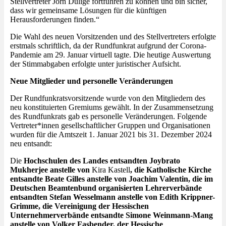
Stellvertreter Jörn Dulige fortführen zu können und bin sicher,
dass wir gemeinsame Lösungen für die künftigen
Herausforderungen finden.“
Die Wahl des neuen Vorsitzenden und des Stellvertreters erfolgte
erstmals schriftlich, da der Rundfunkrat aufgrund der Corona-
Pandemie am 29. Januar virtuell tagte. Die heutige Auswertung
der Stimmabgaben erfolgte unter juristischer Aufsicht.
Neue Mitglieder und personelle Veränderungen
Der Rundfunkratsvorsitzende wurde von den Mitgliedern des
neu konstituierten Gremiums gewählt. In der Zusammensetzung
des Rundfunkrats gab es personelle Veränderungen. Folgende
Vertreter*innen gesellschaftlicher Gruppen und Organisationen
wurden für die Amtszeit 1. Januar 2021 bis 31. Dezember 2024
neu entsandt:
Die
Hochschulen des Landes entsandten
Joybrato
Mukherjee
anstelle von
Kira Kastell
, die Katholische Kirche
entsandte
Beate Gilles
anstelle von Joachim Valentin, die im
Deutschen Beamtenbund organisierten Lehrerverbände
entsandten
Stefan Wesselmann
anstelle von Edith Krippner-
Grimme, die Vereinigung der Hessischen
Unternehmerverbände entsandte
Simone Weinmann-Mang
anstelle von Volker Fasbender, der Hessische