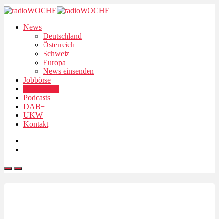
News
Deutschland
Österreich
Schweiz
Europa
News einsenden
Jobbörse
Personalien
Podcasts
DAB+
UKW
Kontakt