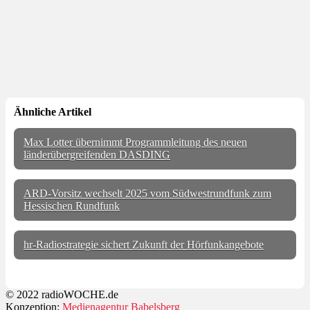
Ähnliche Artikel
Max Lotter übernimmt Programmleitung des neuen
länderübergreifenden DASDING
ARD-Vorsitz wechselt 2025 vom Südwestrundfunk zum
Hessischen Rundfunk
hr-Radiostrategie sichert Zukunft der Hörfunkangebote
© 2022 radioWOCHE.de
Konzeption:
Medienagentur Babelsberg