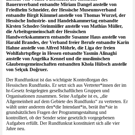
Bauernverband entsandte
Miriam Dangel
anstelle von
Friedhelm Schneider, der Hessische Museumsverband
entsandte
Birgit Kümmel
anstelle von Thomas Wurzel, der
Hessische Industrie- und Handelskammertag entsandte
Kirsten Schoder-Steinmüller
anstelle von Mathias Müller,
die Arbeitsgemeinschaft der Hessischen
Handwerkskammern entsandte
Susanne Haus
anstelle von
Harald Brandes, der Verband freier Berufe entsandte
Karin
Hahne
anstelle von Alfred Möhrle, die Liga der freien
Wohlfahrtspflege in Hessen entsandte
Yasmin Alinaghi
anstelle von Angelika Kennel und die muslimischen
Glaubensgemeinschaften entsandten
Khola Hübsch
anstelle
von Selçuk Do
ğ
ruer
.
Der Rundfunkrat ist das wichtigste Kontrollorgan des
Hessischen Rundfunks. Er setzt sich aus Vertreter*innen der im
hr-Gesetz festgelegten gesellschaftlichen Gruppen und
Organisationen zusammen. Seine Aufgabe ist es, „die
Allgemeinheit auf dem Gebiete des Rundfunks“ zu vertreten. Er
wählt unter anderem den*die Intendant*in, berät ihn*sie in
grundsätzlichen Fragen der Programmgestaltung und
kontrolliert, ob der Sender seine gesetzlich vorgegebenen
Aufgaben erfüllt. Der Rundfunkrat konstituiert sich alle vier
Jahre neu.