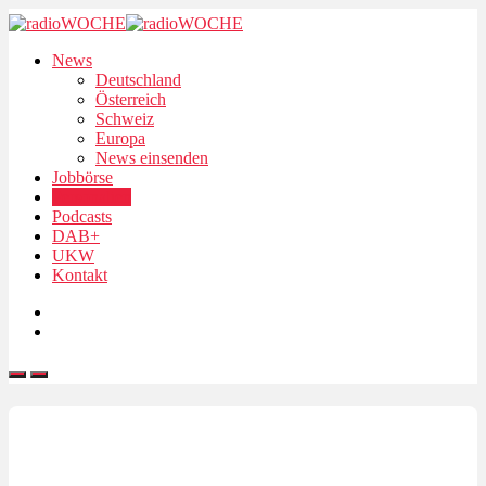
News
Deutschland
Österreich
Schweiz
Europa
News einsenden
Jobbörse
Personalien
Podcasts
DAB+
UKW
Kontakt