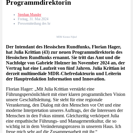
Programmdirektorin
Stephan Munder
Freitag, 31. Mai 2024
Pressemitteilung des hr
MDR/ Kirsten Nijhof
Der Intendant des Hessischen Rundfunks, Florian Hager,
hat Julia Krittian (43) zur neuen Programmdirektorin des
Hessischen Rundfunks ernannt. Sie tritt das Amt und die
Nachfolge von Gabriele Holzner im November 2024 an, der
Vertrag hat eine Laufzeit von fünf Jahren. Julia Krittian ist
derzeit multimediale MDR-Chefredakteurin und Leiterin
der Hauptredaktion Information und Innovation.
Florian Hager: „Mit Julia Krittian verstärkt eine
Führungspersönlichkeit mit einer klaren programmlichen Vision
unsere Geschäftsleitung. Sie steht für eine regionale
Verankerung, den Dialog mit den Menschen vor Ort und eine
moderne Interpretation unseres Auftrags, der die Interessen der
Menschen in den Fokus nimmt. Gleichzeitig verkörpert Julia
eine empathische Führungs- und Managementkultur, die so
wichtig ist in dem Veränderungsprozess in unserem Haus. Ich
freue mich sehr auf die Zusammenarbeit mit ihr.“