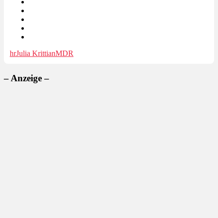
hr
Julia Krittian
MDR
– Anzeige –