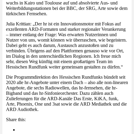
wuchs in Kairo und Toulouse auf und absolvierte Aus- und
Weiterbildungsstationen bei der BBC, der SRG, Arte sowie dem
türkischen Fernsehen.
Julia Krittian: „Der hr ist ein Innovationsmotor mit Fokus auf
exzellenten ARD-Formaten und starker regionaler Verankerung
– immer entlang der Frage: Was erwarten Nutzerinnen und
Nutzer von uns, womit können wir überraschen, wie begeistern.
Dabei geht es auch darum, Austausch anzustoßen und zu
verbinden. Übrigens auf den Plattformen genauso wie vor Ort,
im Dialog in den unterschiedlichen Regionen. Ich freue mich
sehr, diesen Weg künftig mit einem großartigen Team im
Hessischen Rundfunk weiter gemeinsam gestalten zu dürfen.“
Die Programmdirektion des Hessischen Rundfunks bündelt seit
2020 alle hr-Angebote unter einem Dach – also alle non-linearen
Angebote, die sechs Radiowellen, das hr-fernsehen, die hr-
Bigband und das hr-Sinfonieorchester. Dazu zählen auch
Zulieferungen für die ARD-Kanäle Das Erste, KiKA, funk,
Arte, Phoenix, One und 3sat sowie die ARD Mediathek und die
ARD Audiothek.
Share this: