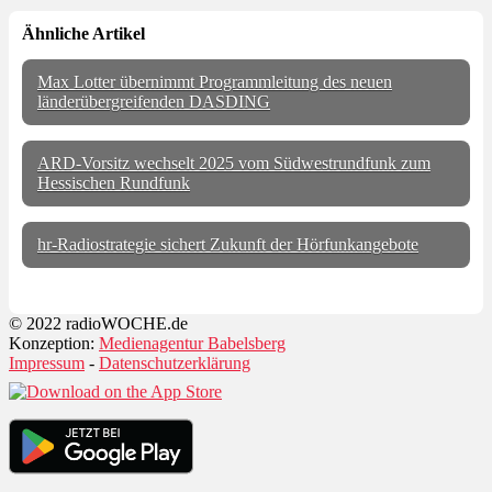
Ähnliche Artikel
Max Lotter übernimmt Programmleitung des neuen
länderübergreifenden DASDING
ARD-Vorsitz wechselt 2025 vom Südwestrundfunk zum
Hessischen Rundfunk
hr-Radiostrategie sichert Zukunft der Hörfunkangebote
© 2022 radioWOCHE.de
Konzeption:
Medienagentur Babelsberg
Impressum
-
Datenschutzerklärung