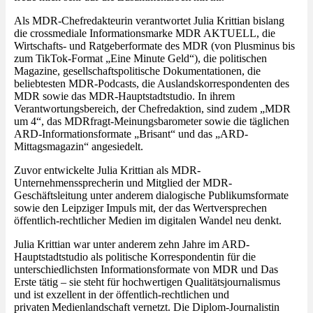
Als MDR-Chefredakteurin verantwortet Julia Krittian bislang
die crossmediale Informationsmarke MDR AKTUELL, die
Wirtschafts- und Ratgeberformate des MDR (von Plusminus bis
zum TikTok-Format „Eine Minute Geld“), die politischen
Magazine, gesellschaftspolitische Dokumentationen, die
beliebtesten MDR-Podcasts, die Auslandskorrespondenten des
MDR sowie das MDR-Hauptstadtstudio. In ihrem
Verantwortungsbereich, der Chefredaktion, sind zudem „MDR
um 4“, das MDRfragt-Meinungsbarometer sowie die täglichen
ARD-Informationsformate „Brisant“ und das „ARD-
Mittagsmagazin“ angesiedelt.
Zuvor entwickelte Julia Krittian als MDR-
Unternehmenssprecherin und Mitglied der MDR-
Geschäftsleitung unter anderem dialogische Publikumsformate
sowie den Leipziger Impuls mit, der das Wertversprechen
öffentlich-rechtlicher Medien im digitalen Wandel neu denkt.
Julia Krittian war unter anderem zehn Jahre im ARD-
Hauptstadtstudio als politische Korrespondentin für die
unterschiedlichsten Informationsformate von MDR und Das
Erste tätig – sie steht für hochwertigen Qualitätsjournalismus
und ist exzellent in der öffentlich-rechtlichen und
privaten Medienlandschaft vernetzt. Die Diplom-Journalistin