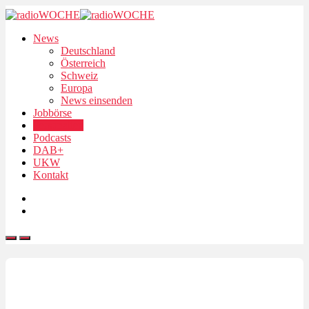
News
Deutschland
Österreich
Schweiz
Europa
News einsenden
Jobbörse
Personalien
Podcasts
DAB+
UKW
Kontakt