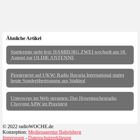
Ähnliche Artikel
Starttermin steht fest: HAMBURG ZWEI wechselt am 18.
August zur OLDIE ANTENNE
Pioniergeist auf UKW: Radio Bavaria International startet
heute Sonderübertragung aus Südtirol
Unterwegs im Web streamen: Das Hosentaschenradio
Choyong A8W im Praxistest
© 2022 radioWOCHE.de
Konzeption:
Medienagentur Babelsberg
Impressum
-
Datenschutzerklärung