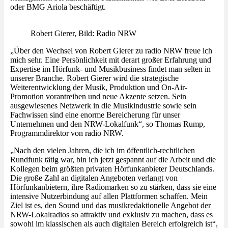
oder BMG Ariola beschäftigt.
Robert Gierer, Bild: Radio NRW
„Über den Wechsel von Robert Gierer zu radio NRW freue ich
mich sehr. Eine Persönlichkeit mit derart großer Erfahrung und
Expertise im Hörfunk- und Musikbusiness findet man selten in
unserer Branche. Robert Gierer wird die strategische
Weiterentwicklung der Musik, Produktion und On-Air-
Promotion vorantreiben und neue Akzente setzen. Sein
ausgewiesenes Netzwerk in die Musikindustrie sowie sein
Fachwissen sind eine enorme Bereicherung für unser
Unternehmen und den NRW-Lokalfunk“, so Thomas Rump,
Programmdirektor von radio NRW.
„Nach den vielen Jahren, die ich im öffentlich-rechtlichen
Rundfunk tätig war, bin ich jetzt gespannt auf die Arbeit und die
Kollegen beim größten privaten Hörfunkanbieter Deutschlands.
Die große Zahl an digitalen Angeboten verlangt von
Hörfunkanbietern, ihre Radiomarken so zu stärken, dass sie eine
intensive Nutzerbindung auf allen Plattformen schaffen. Mein
Ziel ist es, den Sound und das musikredaktionelle Angebot der
NRW-Lokalradios so attraktiv und exklusiv zu machen, dass es
sowohl im klassischen als auch digitalen Bereich erfolgreich ist“,