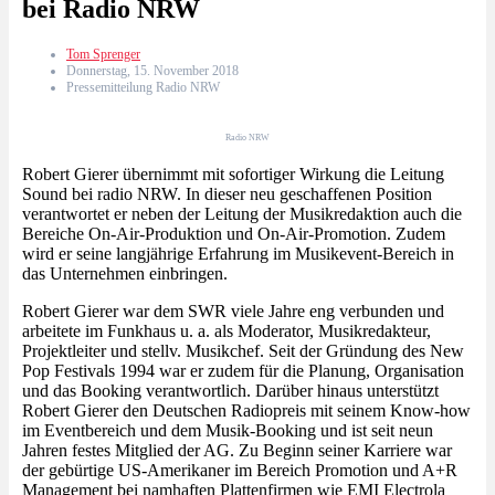
bei Radio NRW
Tom Sprenger
Donnerstag, 15. November 2018
Pressemitteilung Radio NRW
Radio NRW
Robert Gierer übernimmt mit sofortiger Wirkung die Leitung
Sound bei radio NRW. In dieser neu geschaffenen Position
verantwortet er neben der Leitung der Musikredaktion auch die
Bereiche On-Air-Produktion und On-Air-Promotion. Zudem
wird er seine langjährige Erfahrung im Musikevent-Bereich in
das Unternehmen einbringen.
Robert Gierer war dem SWR viele Jahre eng verbunden und
arbeitete im Funkhaus u. a. als Moderator, Musikredakteur,
Projektleiter und stellv. Musikchef. Seit der Gründung des New
Pop Festivals 1994 war er zudem für die Planung, Organisation
und das Booking verantwortlich. Darüber hinaus unterstützt
Robert Gierer den Deutschen Radiopreis mit seinem Know-how
im Eventbereich und dem Musik-Booking und ist seit neun
Jahren festes Mitglied der AG. Zu Beginn seiner Karriere war
der gebürtige US-Amerikaner im Bereich Promotion und A+R
Management bei namhaften Plattenfirmen wie EMI Electrola