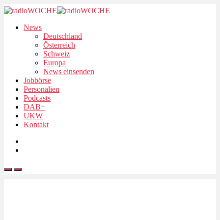
News
Deutschland
Österreich
Schweiz
Europa
News einsenden
Jobbörse
Personalien
Podcasts
DAB+
UKW
Kontakt