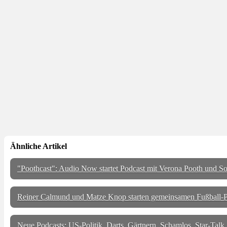
Ähnliche Artikel
"Poothcast": Audio Now startet Podcast mit Verona Pooth und S
Reiner Calmund und Matze Knop starten gemeinsamen Fußball-P
Neue Podcasts: US-Politik, Darts, Gärtnern, Schamlos, Star-Talk