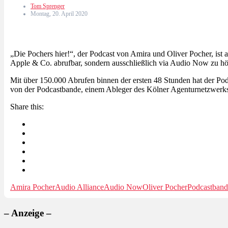
Tom Sprenger
Montag, 20. April 2020
„Die Pochers hier!“, der Podcast von Amira und Oliver Pocher, ist 
Apple & Co. abrufbar, sondern ausschließlich via Audio Now zu hö
Mit über 150.000 Abrufen binnen der ersten 48 Stunden hat der Pod
von der Podcastbande, einem Ableger des Kölner Agenturnetzwer
Share this:
Amira Pocher
Audio Alliance
Audio Now
Oliver Pocher
Podcastband
– Anzeige –