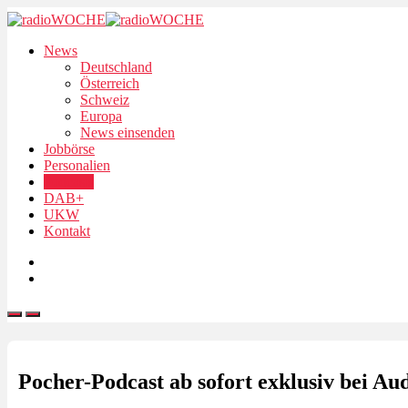
News
Deutschland
Österreich
Schweiz
Europa
News einsenden
Jobbörse
Personalien
Podcasts
DAB+
UKW
Kontakt
Pocher-Podcast ab sofort exklusiv bei A