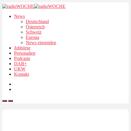
News
Deutschland
Österreich
Schweiz
Europa
News einsenden
Jobbörse
Personalien
Podcasts
DAB+
UKW
Kontakt