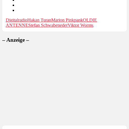
Digitalradio
Hakan Turan
Marion Pinkpank
OLDIE
ANTENNE
Stefan Schwabeneder
Viktor Worms
– Anzeige –