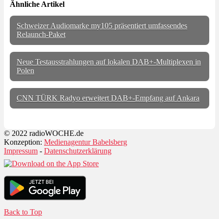
Ähnliche Artikel
Schweizer Audiomarke my105 präsentiert umfassendes
Relaunch-Paket
Neue Testausstrahlungen auf lokalen DAB+-Multiplexen in
Polen
CNN TÜRK Radyo erweitert DAB+-Empfang auf Ankara
© 2022 radioWOCHE.de
Konzeption:
Medienagentur Babelsberg
Impressum
-
Datenschutzerklärung
Back to Top