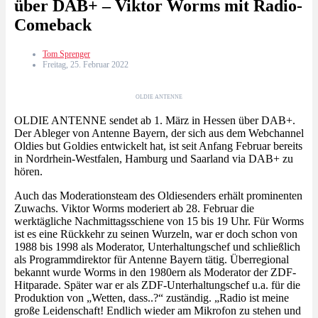
über DAB+ – Viktor Worms mit Radio-
Comeback
Tom Sprenger
Freitag, 25. Februar 2022
OLDIE ANTENNE
OLDIE ANTENNE sendet ab 1. März in Hessen über DAB+.
Der Ableger von Antenne Bayern, der sich aus dem Webchannel
Oldies but Goldies entwickelt hat, ist seit Anfang Februar bereits
in Nordrhein-Westfalen, Hamburg und Saarland via DAB+ zu
hören.
Auch das Moderationsteam des Oldiesenders erhält prominenten
Zuwachs. Viktor Worms moderiert ab 28. Februar die
werktägliche Nachmittagsschiene von 15 bis 19 Uhr. Für Worms
ist es eine Rückkehr zu seinen Wurzeln, war er doch schon von
1988 bis 1998 als Moderator, Unterhaltungschef und schließlich
als Programmdirektor für Antenne Bayern tätig. Überregional
bekannt wurde Worms in den 1980ern als Moderator der ZDF-
Hitparade. Später war er als ZDF-Unterhaltungschef u.a. für die
Produktion von „Wetten, dass..?“ zuständig. „Radio ist meine
große Leidenschaft! Endlich wieder am Mikrofon zu stehen und