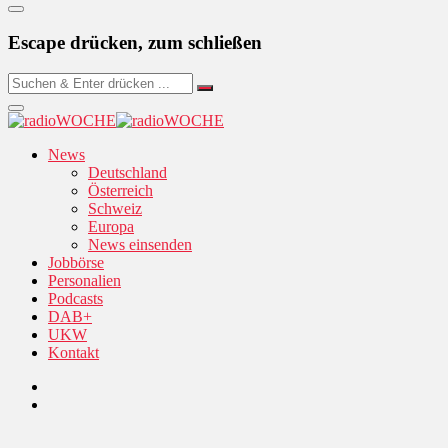
Escape drücken, zum schließen
News
Deutschland
Österreich
Schweiz
Europa
News einsenden
Jobbörse
Personalien
Podcasts
DAB+
UKW
Kontakt