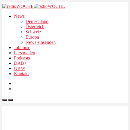
News
Deutschland
Österreich
Schweiz
Europa
News einsenden
Jobbörse
Personalien
Podcasts
DAB+
UKW
Kontakt