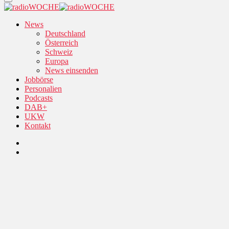
News
Deutschland
Österreich
Schweiz
Europa
News einsenden
Jobbörse
Personalien
Podcasts
DAB+
UKW
Kontakt