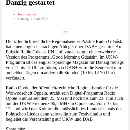
Danzig gestartet
Tom Sprenger
Sonntag, 9. Juni 2019
DAB+
Der öffentlich-rechtliche Regionalsender Polskie Radio Gdańsk
hat einen englischsprachigen Ableger über DAB+ gestartet. Auf
Polskie Radio Gdansk EN läuft zunächst nur eine erweiterte
Version des Programms „Good Morning Gdańsk“. Im UKW-
Programm ist das englischsprachige Magazin für Danzig freitags
von 11 bis 12 Uhr zu hören, via DAB+ wird die Sendezeit nun
an beiden Tagen um anderthalb Stunden (10 bis 12.30 Uhr)
verlängert.
Radio Opole, der öffentlich-rechtliche Regionalsender für die
Woiwodschaft Oppeln, strahlt sein Digital-Programm Radio
Opole Kultura seit dem 25. Mai und noch bis zum 23. Juni auch
auf der UKW-Frequenz 96,5 MHz in Opole aus. Vom 10. bis
17. Juni wird das Kulturradio anlässlich des Landesfestivals des
Polnischen Liedes dann zeitweilig zum Festivalradio und
begleitet die Veranstaltung auf UKW und DAB+.
Share this: