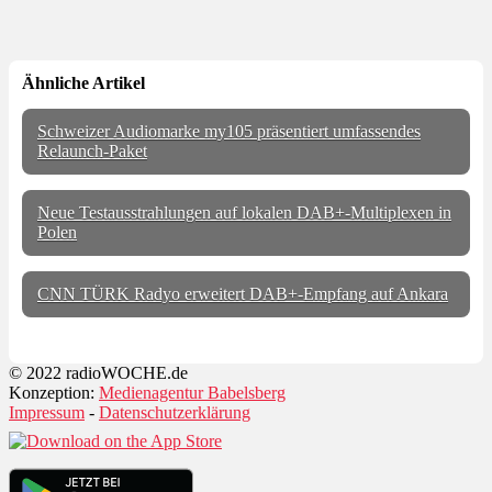
Ähnliche Artikel
Schweizer Audiomarke my105 präsentiert umfassendes
Relaunch-Paket
Neue Testausstrahlungen auf lokalen DAB+-Multiplexen in
Polen
CNN TÜRK Radyo erweitert DAB+-Empfang auf Ankara
© 2022 radioWOCHE.de
Konzeption:
Medienagentur Babelsberg
Impressum
-
Datenschutzerklärung