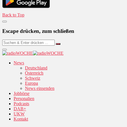
Back to Top
Escape drücken, zum schließen
News
Deutschland
Österreich
Schweiz
Europa
News einsenden
Jobbörse
Personalien
Podcasts
DAB+
UKW
Kontakt