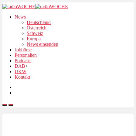
News
Deutschland
Österreich
Schweiz
Europa
News einsenden
Jobbörse
Personalien
Podcasts
DAB+
UKW
Kontakt