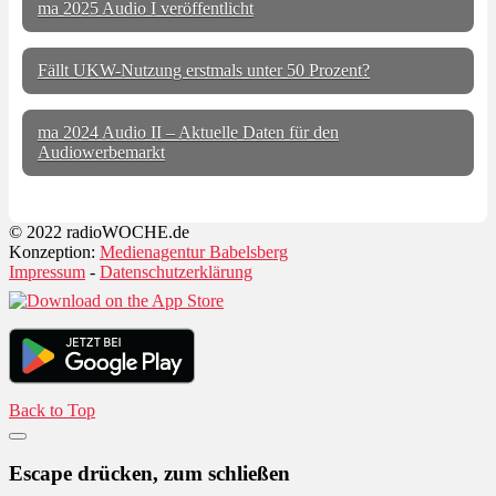
ma 2025 Audio I veröffentlicht
Fällt UKW-Nutzung erstmals unter 50 Prozent?
ma 2024 Audio II – Aktuelle Daten für den
Audiowerbemarkt
© 2022 radioWOCHE.de
Konzeption:
Medienagentur Babelsberg
Impressum
-
Datenschutzerklärung
Back to Top
Escape drücken, zum schließen