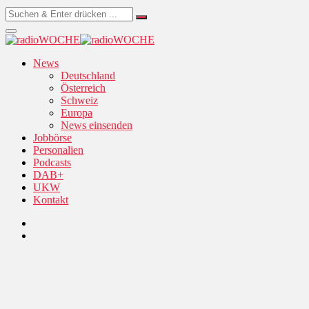
News
Deutschland
Österreich
Schweiz
Europa
News einsenden
Jobbörse
Personalien
Podcasts
DAB+
UKW
Kontakt