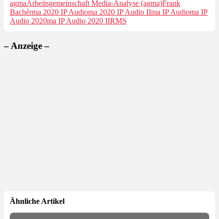
agma
Arbeitsgemeinschaft Media-Analyse (agma)
Frank
Bachér
ma 2020 IP Audio
ma 2020 IP Audio II
ma IP Audio
ma IP
Audio 2020
ma IP Audio 2020 II
RMS
– Anzeige –
Ähnliche Artikel