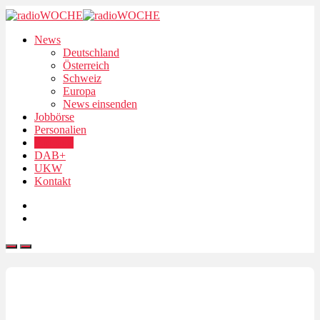
News
Deutschland
Österreich
Schweiz
Europa
News einsenden
Jobbörse
Personalien
Podcasts
DAB+
UKW
Kontakt