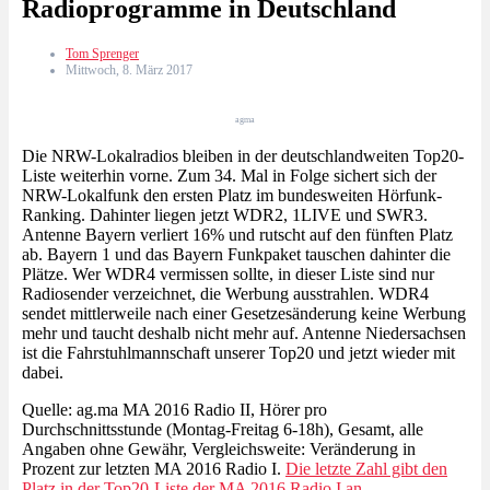
Radioprogramme in Deutschland
Tom Sprenger
Mittwoch, 8. März 2017
agma
Die NRW-Lokalradios bleiben in der deutschlandweiten Top20-
Liste weiterhin vorne. Zum 34. Mal in Folge sichert sich der
NRW-Lokalfunk den ersten Platz im bundesweiten Hörfunk-
Ranking. Dahinter liegen jetzt WDR2, 1LIVE und SWR3.
Antenne Bayern verliert 16% und rutscht auf den fünften Platz
ab. Bayern 1 und das Bayern Funkpaket tauschen dahinter die
Plätze. Wer WDR4 vermissen sollte, in dieser Liste sind nur
Radiosender verzeichnet, die Werbung ausstrahlen. WDR4
sendet mittlerweile nach einer Gesetzesänderung keine Werbung
mehr und taucht deshalb nicht mehr auf. Antenne Niedersachsen
ist die Fahrstuhlmannschaft unserer Top20 und jetzt wieder mit
dabei.
Quelle: ag.ma MA 2016 Radio II, Hörer pro
Durchschnittsstunde (Montag-Freitag 6-18h), Gesamt, alle
Angaben ohne Gewähr, Vergleichsweite: Veränderung in
Prozent zur letzten MA 2016 Radio I.
Die letzte Zahl gibt den
Platz in der Top20-Liste der MA 2016 Radio I an.