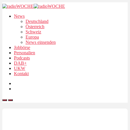
News
Deutschland
Österreich
Schweiz
Europa
News einsenden
Jobbörse
Personalien
Podcasts
DAB+
UKW
Kontakt