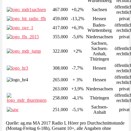
Württemberg
rechtlic
öffentlic
467.000
+0,2%
Sachsen
rechtlic
459.000
-13,2%
Hessen
privat
Baden-
öffentlic
417.000
+6,3%
Württemberg
rechtlic
355.000
-5,6%
Niedersachsen
privat
Sachsen,
Sachsen-
öffentlic
322.000
+2%
Anhalt,
rechtlic
Thüringen
öffentlic
308.000
-7,7%
Hessen
rechtlic
öffentlic
265.000
+ 3%
Hessen
rechtlic
263.000
+3,9%
Niedersachsen
privat
öffentlic
258.000
-4,1%
Thüringen
rechtlic
Sachsen-
251.000
-5,1%
privat
Anhalt
Quelle: ag.ma MA 2017 Radio I, Hörer pro Durchschnittsstunde
(Montag-Freitag 6-18h), Gesamt 10+, alle Angaben ohne