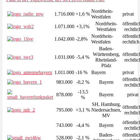
Nordrhein-
1.716.000
+1,6 %
privat
Westfalen
Nordrhein-
öffentlic
1.071.000
+3,1%
Westfalen
rechtlic
Nordrhein-
öffentlic
1.042.000
-2,8%
Westfalen
rechtlich
Baden-
Württemberg,
öffentlic
1.031.000
-5,4 %
Rheinland-
rechtlic
Pfalz
1.011.000
-16 %
Bayern
privat
öffentlic
983.000
-0,2 %
Bayern
rechtlic
-13,5
878.000
Bayern
privat
%
SH, Hamburg,
öffentlic
795.000
+3,1 %
Niedersachsen,
rechtlic
MV
öffentlic
743.000
-4,4 %
Bayern
rechtlic
Baden-
öffentlic
528.000
-2,1 %