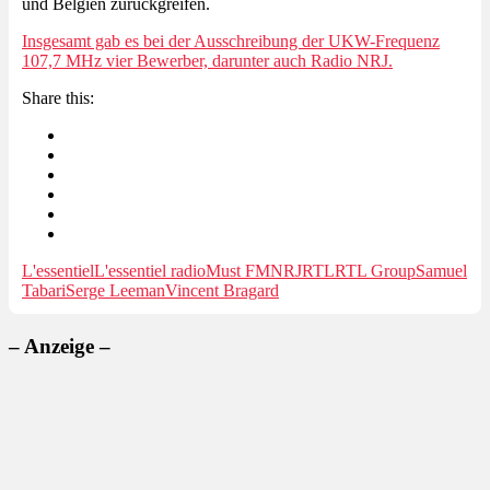
und Belgien zurückgreifen.
Insgesamt gab es bei der Ausschreibung der UKW-Frequenz
107,7 MHz vier Bewerber, darunter auch Radio NRJ.
Share this:
L'essentiel
L'essentiel radio
Must FM
NRJ
RTL
RTL Group
Samuel
Tabari
Serge Leeman
Vincent Bragard
– Anzeige –