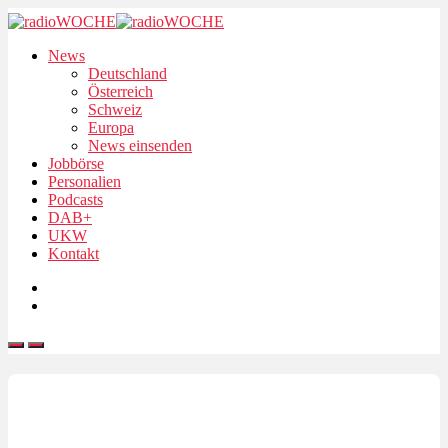
News
Deutschland
Österreich
Schweiz
Europa
News einsenden
Jobbörse
Personalien
Podcasts
DAB+
UKW
Kontakt