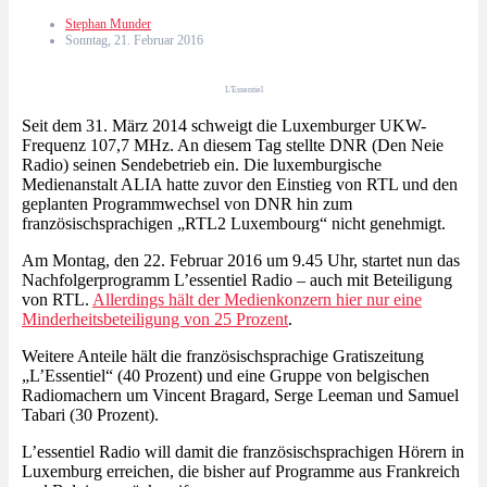
Stephan Munder
Sonntag, 21. Februar 2016
L'Essentiel
Seit dem 31. März 2014 schweigt die Luxemburger UKW-
Frequenz 107,7 MHz. An diesem Tag stellte DNR (Den Neie
Radio) seinen Sendebetrieb ein. Die luxemburgische
Medienanstalt ALIA hatte zuvor den Einstieg von RTL und den
geplanten Programmwechsel von DNR hin zum
französischsprachigen „RTL2 Luxembourg“ nicht genehmigt.
Am Montag, den 22. Februar 2016 um 9.45 Uhr, startet nun das
Nachfolgerprogramm L’essentiel Radio – auch mit Beteiligung
von RTL.
Allerdings hält der Medienkonzern hier nur eine
Minderheitsbeteiligung von 25 Prozent
.
Weitere Anteile hält die französischsprachige Gratiszeitung
„L’Essentiel“ (40 Prozent) und eine Gruppe von belgischen
Radiomachern um Vincent Bragard, Serge Leeman und Samuel
Tabari (30 Prozent).
L’essentiel Radio will damit die französischsprachigen Hörern in
Luxemburg erreichen, die bisher auf Programme aus Frankreich